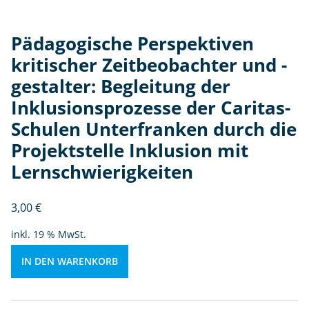
g
d
Pädagogische Perspektiven
e
kritischer Zeitbeobachter und -
r
In
gestalter: Begleitung der
kl
Inklusionsprozesse der Caritas-
u
Schulen Unterfranken durch die
si
o
Projektstelle Inklusion mit
n
Lernschwierigkeiten
s
p
3,00
€
r
o
inkl. 19 % MwSt.
z
e
IN DEN WARENKORB
s
s