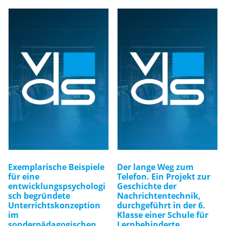
ri
g
k
ei
te
n
M
e
n
g
e
Exemplarische Beispiele
Der lange Weg zum
für eine
Telefon. Ein Projekt zur
entwicklungspsychologi
Geschichte der
sch begründete
Nachrichtentechnik,
Unterrichtskonzeption
durchgeführt in der 6.
im
Klasse einer Schule für
sonderpädagogischen
Lernbehinderte