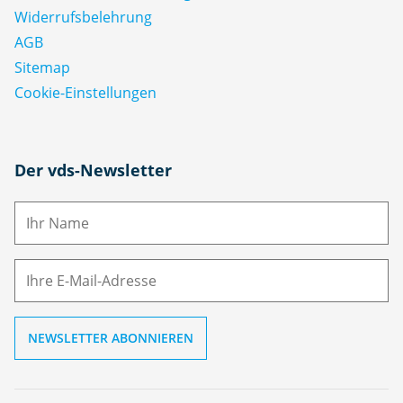
Widerrufsbelehrung
AGB
Sitemap
Cookie-Einstellungen
N
Der vds-Newsletter
a
m
E-
e
M
ai
l