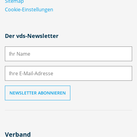
Sitemap
Cookie-Einstellungen
N
Der vds-Newsletter
a
m
E-
e
M
ai
l
Verband