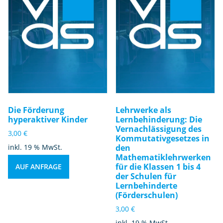
Die Förderung
Lehrwerke als
hyperaktiver Kinder
Lernbehinderung: Die
Vernachlässigung des
3,00
€
Kommutativgesetzes in
inkl. 19 % MwSt.
den
Mathematiklehrwerken
für die Klassen 1 bis 4
AUF ANFRAGE
der Schulen für
Lernbehinderte
(Förderschulen)
3,00
€
inkl. 19 % MwSt.