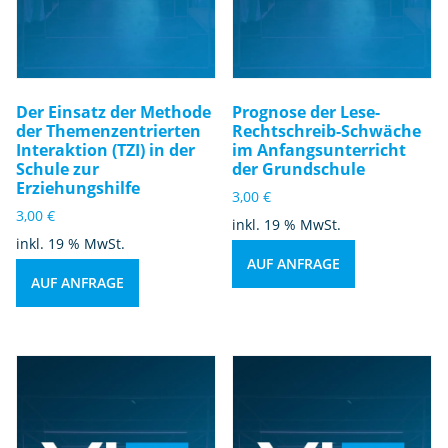
Der Einsatz der Methode
Prognose der Lese-
der Themenzentrierten
Rechtschreib-Schwäche
Interaktion (TZI) in der
im Anfangsunterricht
Schule zur
der Grundschule
Erziehungshilfe
3,00
€
3,00
€
inkl. 19 % MwSt.
inkl. 19 % MwSt.
AUF ANFRAGE
AUF ANFRAGE