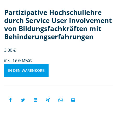
In
Partizipative Hochschullehre
v
ol
durch Service User Involvement
v
von Bildungsfachkräften mit
e
Behinderungserfahrungen
m
e
n
3,00
€
t
inkl. 19 % MwSt.
v
o
IN DEN WARENKORB
n
Bi
ld
u
n
g
sf