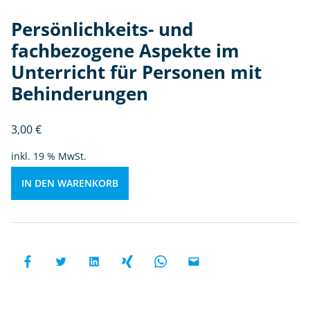
e
Persönlichkeits- und
A
s
fachbezogene Aspekte im
p
Unterricht für Personen mit
e
Behinderungen
kt
e
i
3,00
€
m
inkl. 19 % MwSt.
U
n
IN DEN WARENKORB
te
rr
ic
h
t
fü
r
P