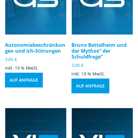
Autonomiebeschränkun
Bruno Bettelheim und
gen und Ich-Störungen
der Mythos“ der
Schuldfrage“
3,00
€
3,00
€
inkl. 19 % MwSt.
inkl. 19 % MwSt.
AUF ANFRAGE
AUF ANFRAGE