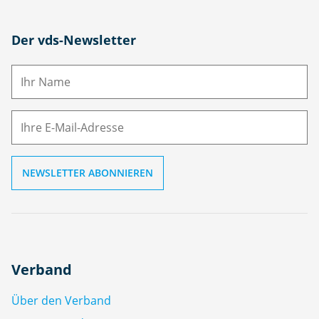
N
Der vds-Newsletter
a
m
E-
e
M
ai
l
Verband
Über den Verband