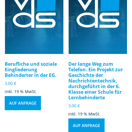
Berufliche und soziale
Der lange Weg zum
Eingliederung
Telefon. Ein Projekt zur
Behinderter in der EG.
Geschichte der
Nachrichtentechnik,
3,00
€
durchgeführt in der 6.
inkl. 19 % MwSt.
Klasse einer Schule für
Lernbehinderte
AUF ANFRAGE
3,00
€
inkl. 19 % MwSt.
AUF ANFRAGE