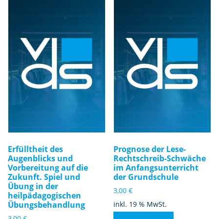
Erfülltheit des
Prognose der Lese-
Augenblicks und
Rechtschreib-Schwäche
Vorbereitung auf die
im Anfangsunterricht
Zukunft. Spiel und
der Grundschule
Übung in der
3,00
€
heilpädagogischen
Übungsbehandlung
inkl. 19 % MwSt.
3,00
€