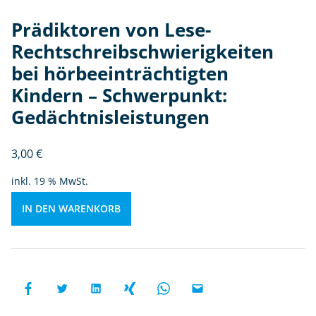
e
n
Prädiktoren von Lese-
b
Rechtschreibschwierigkeiten
ei
bei hörbeeinträchtigten
h
ö
Kindern – Schwerpunkt:
r
Gedächtnisleistungen
b
e
3,00
€
ei
n
inkl. 19 % MwSt.
tr
ä
IN DEN WARENKORB
c
h
ti
g
t
e