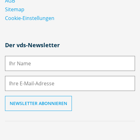
AGB
Sitemap
Cookie-Einstellungen
N
Der vds-Newsletter
a
m
E-
e
M
ai
l