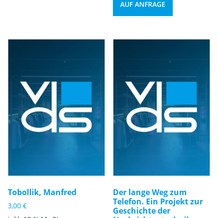
AUF ANFRAGE
Tobollik, Manfred
Der lange Weg zum
Telefon. Ein Projekt zur
3,00
€
Geschichte der