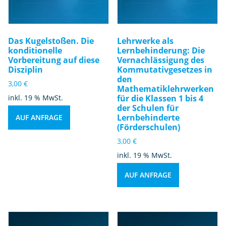
xi
s
b
ei
Das Kugelstoßen. Die
Lehrwerke als
s
konditionelle
Lernbehinderung: Die
Vorbereitung auf diese
Vernachlässigung des
pi
Disziplin
Kommutativgesetzes in
el
den
3,00
€
fü
Mathematiklehrwerken
inkl. 19 % MwSt.
für die Klassen 1 bis 4
r
der Schulen für
d
Lernbehinderte
AUF ANFRAGE
a
(Förderschulen)
s
3,00
€
e
inkl. 19 % MwSt.
rs
te
AUF ANFRAGE
S
c
h
ul