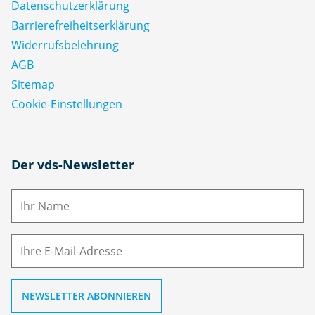
Datenschutz­erklärung
Barrierefreiheitserklärung
Widerrufsbelehrung
AGB
Sitemap
Cookie-Einstellungen
N
Der vds-Newsletter
a
m
E-
e
M
ai
l