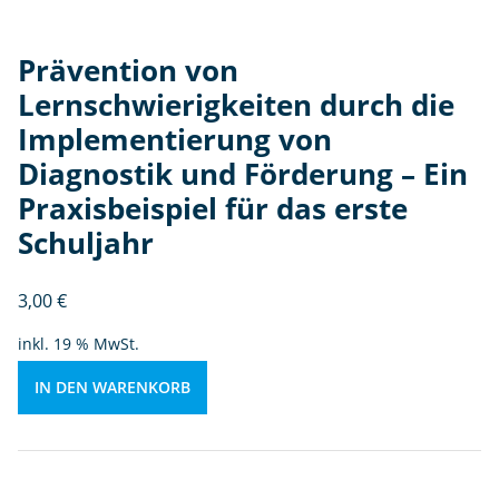
m
e
Prävention von
n
ti
Lernschwierigkeiten durch die
e
Implementierung von
r
Diagnostik und Förderung – Ein
u
n
Praxisbeispiel für das erste
g
Schuljahr
v
o
3,00
€
n
D
inkl. 19 % MwSt.
ia
g
IN DEN WARENKORB
n
o
st
ik