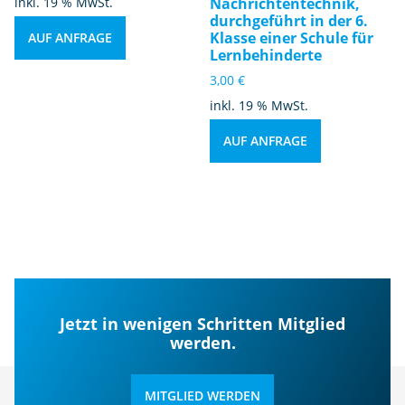
inkl. 19 % MwSt.
Nachrichtentechnik,
durchgeführt in der 6.
Klasse einer Schule für
AUF ANFRAGE
Lernbehinderte
3,00
€
inkl. 19 % MwSt.
AUF ANFRAGE
Jetzt in wenigen Schritten Mitglied
werden.
MITGLIED WERDEN