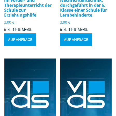
im Förder- und
Nachrichtentechnik,
Therapieunterricht der
durchgeführt in der 6.
Schule zur
Klasse einer Schule für
Erziehungshilfe
Lernbehinderte
3,00
€
3,00
€
inkl. 19 % MwSt.
inkl. 19 % MwSt.
AUF ANFRAGE
AUF ANFRAGE