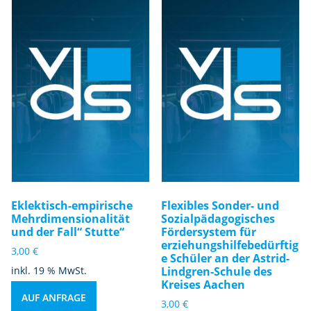
Eklektisch-empirische
Flexibles Sonder- und
Mehrdimensionalität
Sozialpädagogisches
und der Fall“ Stutte“
Fördersystem für
erziehungshilfebedürftig
3,00
€
e Schüler an der Astrid-
inkl. 19 % MwSt.
Lindgren-Schule des
Kreises Aachen
AUF ANFRAGE
3,00
€