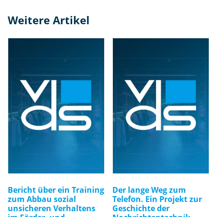
Weitere Artikel
Bericht über ein Training
Der lange Weg zum
zum Abbau sozial
Telefon. Ein Projekt zur
unsicheren Verhaltens
Geschichte der