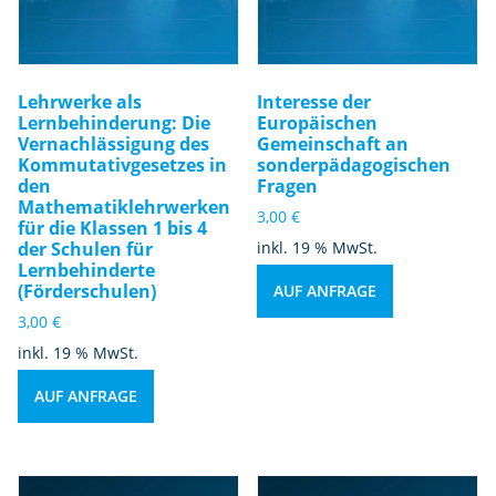
Lehrwerke als
Interesse der
Lernbehinderung: Die
Europäischen
Vernachlässigung des
Gemeinschaft an
Kommutativgesetzes in
sonderpädagogischen
den
Fragen
Mathematiklehrwerken
3,00
€
für die Klassen 1 bis 4
der Schulen für
inkl. 19 % MwSt.
Lernbehinderte
(Förderschulen)
AUF ANFRAGE
3,00
€
inkl. 19 % MwSt.
AUF ANFRAGE