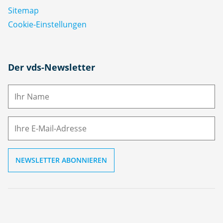
Sitemap
Cookie-Einstellungen
N
Der vds-Newsletter
a
m
E-
e
M
ai
l