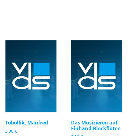
Tobollik, Manfred
Das Musizieren auf
Einhand-Blockflöten
3,00
€