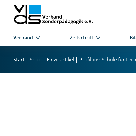
Verband
Zeitschrift
Bi
Z
u
Start
|
Shop
|
Einzelartikel
| Profil der Schule für Le
m
I
n
h
a
l
t
s
p
r