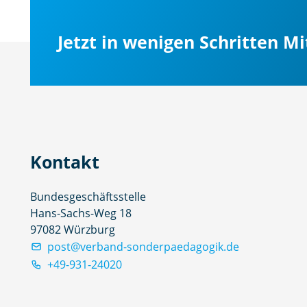
Jetzt in wenigen Schritten M
Kontakt
Bundesgeschäftsstelle
Hans-Sachs-Weg 18
97082 Würzburg
post@verband-sonderpaedagogik.de
+49-931-24020