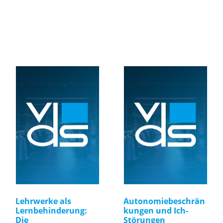
Lehrwerke als
Autonomiebeschrän
Lernbehinderung:
kungen und Ich-
Die
Störungen