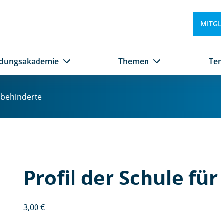
MITG
ldungsakademie
Themen
Te
rnbehinderte
Profil der Schule fü
3,00
€