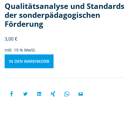
Qualitätsanalyse und Standards
d
s
der sonderpädagogischen
d
Förderung
e
r
3,00
€
s
o
inkl. 19 % MwSt.
n
d
IN DEN WARENKORB
e
r
p
ä
d
a
g
o
gi