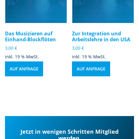
Das Musizieren auf
Zur Integration und
Einhand-Blockflöten
Arbeitslehre in den USA
3,00
€
3,00
€
inkl. 19 % MwSt.
inkl. 19 % MwSt.
AUF ANFRAGE
AUF ANFRAGE
Jetzt in wenigen Schritten Mitglied
werden.