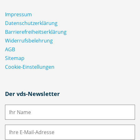
Impressum
Datenschutz­erklärung
Barrierefreiheitserklärung
Widerrufsbelehrung
AGB
Sitemap
Cookie-Einstellungen
N
Der vds-Newsletter
a
m
E-
e
M
ai
l