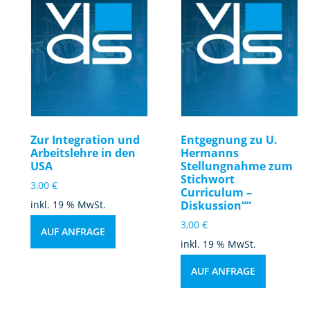
Zur Integration und
Entgegnung zu U.
Arbeitslehre in den
Hermanns
USA
Stellungnahme zum
Stichwort
3,00
€
Curriculum –
inkl. 19 % MwSt.
Diskussion““
3,00
€
AUF ANFRAGE
inkl. 19 % MwSt.
AUF ANFRAGE