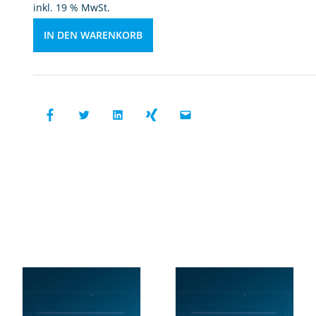
inkl. 19 % MwSt.
a
c
IN DEN WARENKORB
h
t
M
e
n
g
e