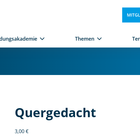
MITG
ldungsakademie
Themen
Te
Q
u
e
Quergedacht
r
g
e
3,00
€
d