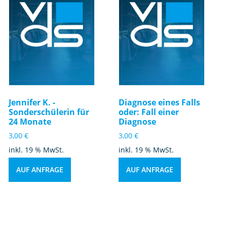
Jennifer K. -
Diagnose eines Falls
Sonderschülerin für
oder: Fall einer
24 Monate
Diagnose
3,00
€
3,00
€
inkl. 19 % MwSt.
inkl. 19 % MwSt.
AUF ANFRAGE
AUF ANFRAGE