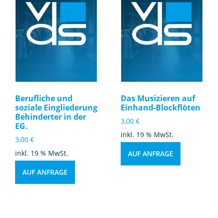
Berufliche und
Das Musizieren auf
soziale Eingliederung
Einhand-Blockflöten
Behinderter in der
3,00
€
EG.
inkl. 19 % MwSt.
3,00
€
inkl. 19 % MwSt.
AUF ANFRAGE
AUF ANFRAGE