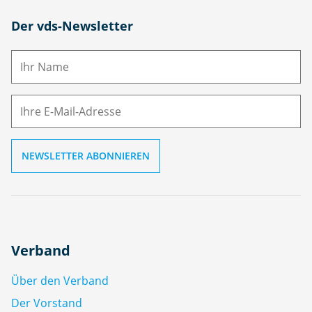
N
Der vds-Newsletter
a
m
E-
e
M
ai
l
Verband
Über den Verband
Der Vorstand