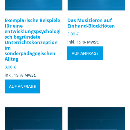
Exemplarische Beispiele
Das Musizieren auf
für eine
Einhand-Blockflöten
entwicklungspsychologi
3,00
€
sch begründete
Unterrichtskonzeption
inkl. 19 % MwSt.
im
sonderpädagogischen
AUF ANFRAGE
Alltag
3,00
€
inkl. 19 % MwSt.
AUF ANFRAGE