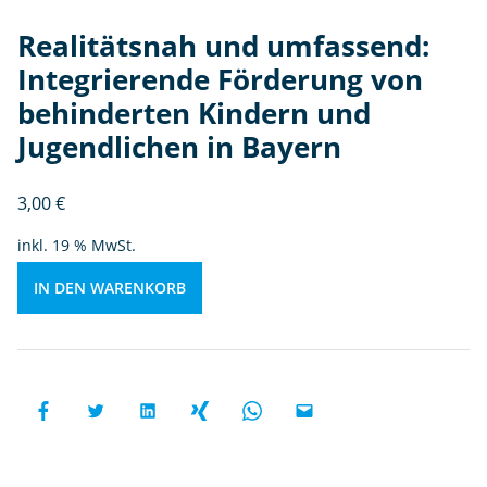
F
ö
Realitätsnah und umfassend:
r
Integrierende Förderung von
d
e
behinderten Kindern und
r
Jugendlichen in Bayern
u
n
3,00
€
g
v
inkl. 19 % MwSt.
o
n
IN DEN WARENKORB
b
e
hi
n
d
e
rt