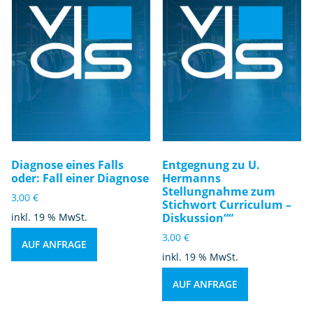
Diagnose eines Falls
Entgegnung zu U.
oder: Fall einer Diagnose
Hermanns
Stellungnahme zum
3,00
€
Stichwort Curriculum –
inkl. 19 % MwSt.
Diskussion““
3,00
€
AUF ANFRAGE
inkl. 19 % MwSt.
AUF ANFRAGE