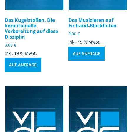
Das Kugelstoßen. Die
Das Musizieren auf
konditionelle
Einhand-Blockflöten
Vorbereitung auf diese
3,00
€
Disziplin
inkl. 19 % MwSt.
3,00
€
inkl. 19 % MwSt.
AUF ANFRAGE
AUF ANFRAGE