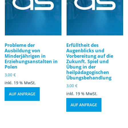
Probleme der
Erfülltheit des
Ausbildung von
Augenblicks und
Minderjährigen in
Vorbereitung auf die
Erziehungsanstalten in
Zukunft. Spiel und
Polen
Übung in der
heilpädagogischen
3,00
€
Übungsbehandlung
inkl. 19 % MwSt.
3,00
€
inkl. 19 % MwSt.
AUF ANFRAGE
AUF ANFRAGE