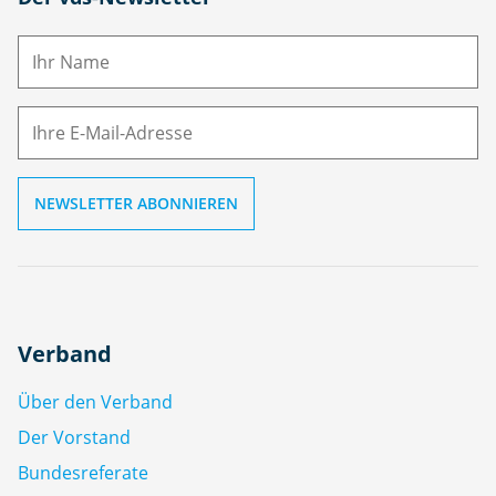
a
m
E-
e
M
ai
l
Verband
Über den Verband
Der Vorstand
Bundesreferate