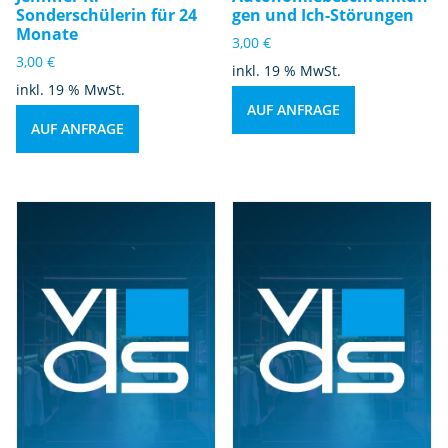
Sonderschülerin für 24
gen und Ich-Störungen
Monate
3,00
€
3,00
€
inkl. 19 % MwSt.
inkl. 19 % MwSt.
AUF ANFRAGE
AUF ANFRAGE