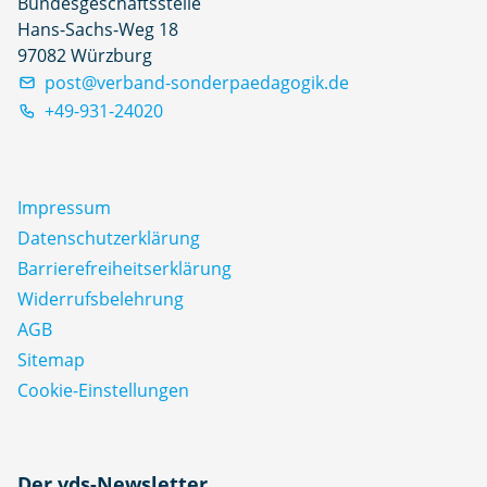
Bundesgeschäftsstelle
Hans-Sachs-Weg 18
97082 Würzburg
post@verband-sonderpaedagogik.de
+49-931-24020
Impressum
Datenschutz­erklärung
Barrierefreiheitserklärung
Widerrufsbelehrung
AGB
Sitemap
Cookie-Einstellungen
N
Der vds-Newsletter