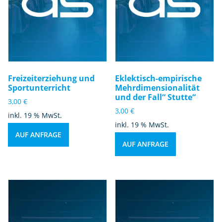
Freizeiterziehung und
Eklektisch-empirische
Sportunterricht
Mehrdimensionalität
und der Fall“ Stutte“
3,00
€
3,00
€
inkl. 19 % MwSt.
inkl. 19 % MwSt.
AUF ANFRAGE
AUF ANFRAGE