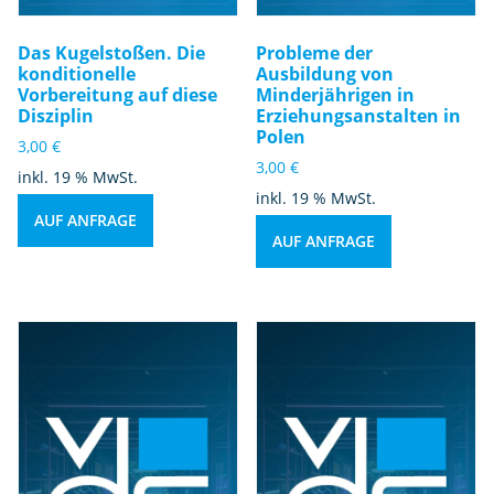
Das Kugelstoßen. Die
Probleme der
konditionelle
Ausbildung von
Vorbereitung auf diese
Minderjährigen in
Disziplin
Erziehungsanstalten in
Polen
3,00
€
3,00
€
inkl. 19 % MwSt.
inkl. 19 % MwSt.
AUF ANFRAGE
AUF ANFRAGE