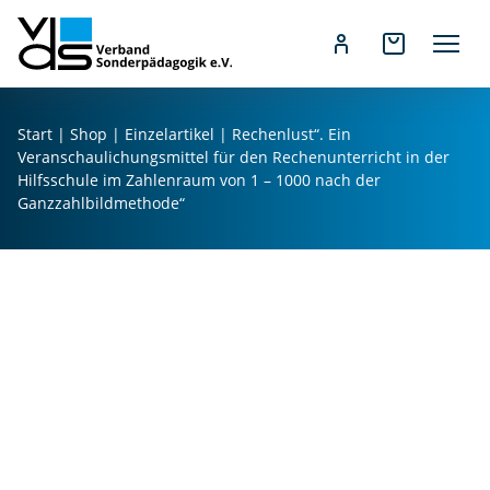
Z
u
Start
|
Shop
|
Einzelartikel
| Rechenlust“. Ein
m
Veranschaulichungsmittel für den Rechenunterricht in der
I
Hilfsschule im Zahlenraum von 1 – 1000 nach der
n
Ganzzahlbildmethode“
h
a
l
t
s
p
r
i
n
g