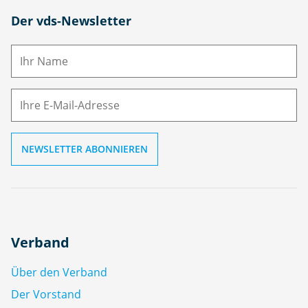
N
Der vds-Newsletter
a
m
E-
e
M
ai
l
Verband
Über den Verband
Der Vorstand