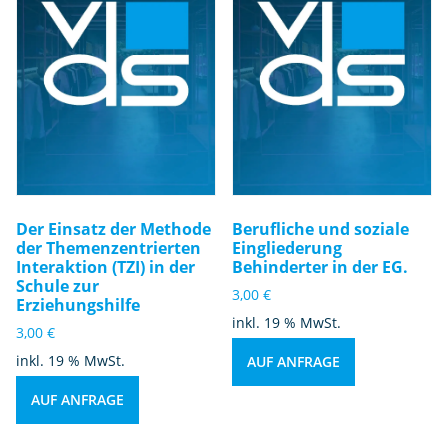
Der Einsatz der Methode
Berufliche und soziale
der Themenzentrierten
Eingliederung
Interaktion (TZI) in der
Behinderter in der EG.
Schule zur
3,00
€
Erziehungshilfe
inkl. 19 % MwSt.
3,00
€
inkl. 19 % MwSt.
AUF ANFRAGE
AUF ANFRAGE