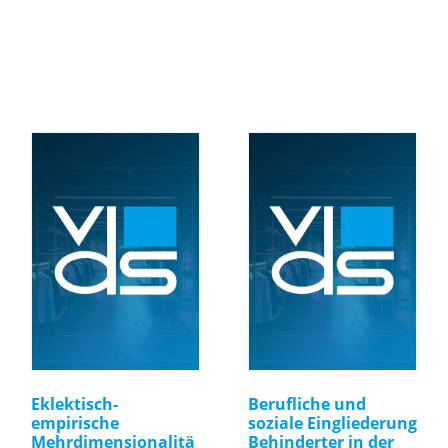
Eklektisch-
Berufliche und
empirische
soziale Eingliederung
Mehrdimensionalitä
Behinderter in der