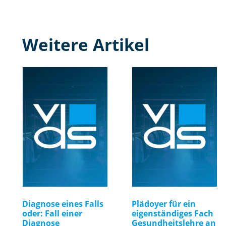
Weitere Artikel
Diagnose eines Falls
Plädoyer für ein
oder: Fall einer
eigenständiges Fach
Diagnose
Gesundheitslehre an