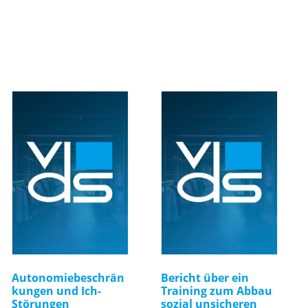
Autonomiebeschrän
Bericht über ein
kungen und Ich-
Training zum Abbau
Störungen
sozial unsicheren