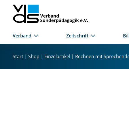
Verband
Zeitschrift
Bi
Z
u
Start
|
Shop
|
Einzelartikel
| Rechnen mit Sprechenden
m
I
n
h
a
l
t
s
p
r