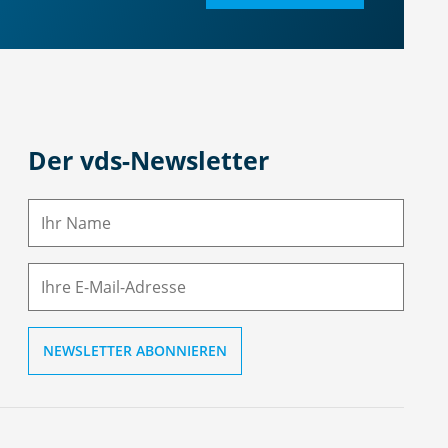
Der vds-Newsletter
N
a
m
E-
e
M
ai
l