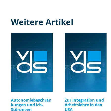
Weitere Artikel
Autonomiebeschrän
Zur Integration und
kungen und Ich-
Arbeitslehre in den
Störungen
USA