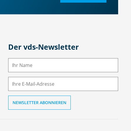
Der vds-Newsletter
N
a
m
E-
e
M
ai
l