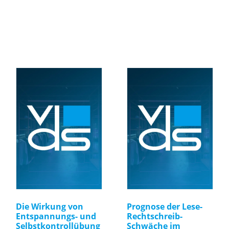
Die Wirkung von
Prognose der Lese-
Entspannungs- und
Rechtschreib-
Selbstkontrollübung
Schwäche im