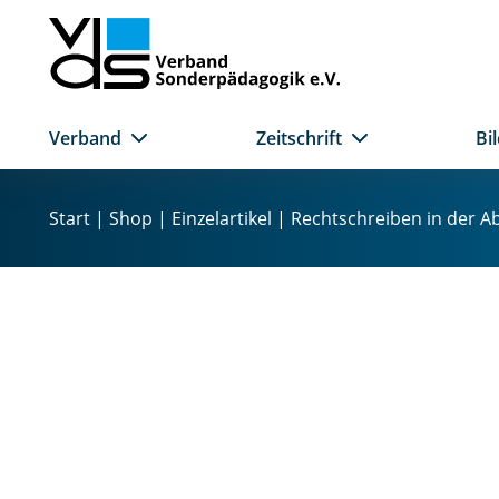
Verband
Zeitschrift
Bi
Z
u
Start
|
Shop
|
Einzelartikel
| Rechtschreiben in der Ab
m
I
n
h
a
l
t
s
p
r