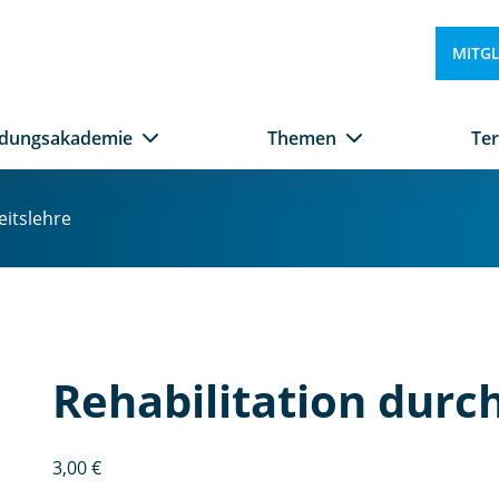
MITG
ldungsakademie
Themen
Te
eitslehre
Rehabilitation durc
3,00
€