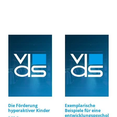
Die Förderung
Exemplarische
hyperaktiver Kinder
Beispiele für eine
entwicklungspsychol