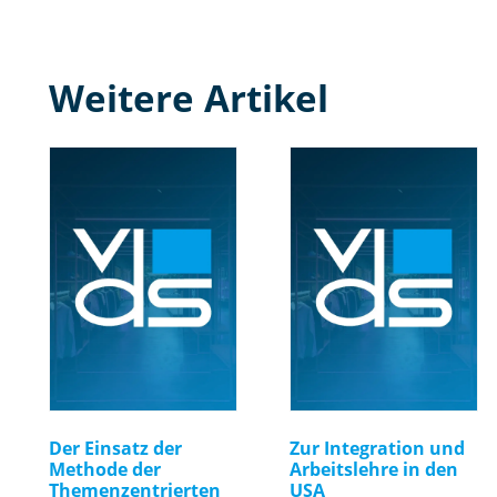
Weitere Artikel
Der Einsatz der
Zur Integration und
Methode der
Arbeitslehre in den
Themenzentrierten
USA