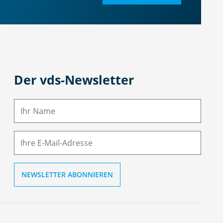
Der vds-Newsletter
N
a
m
E-
e
M
ai
l