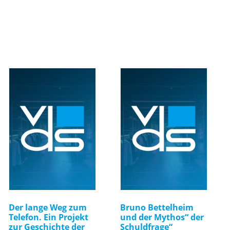
Der lange Weg zum
Bruno Bettelheim
Telefon. Ein Projekt
und der Mythos“ der
zur Geschichte der
Schuldfrage“