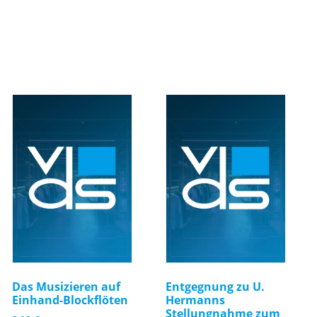
Das Musizieren auf
Entgegnung zu U.
Einhand-Blockflöten
Hermanns
Stellungnahme zum