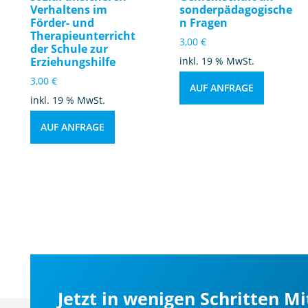
Verhaltens im
sonderpädagogische
Förder- und
n Fragen
Therapieunterricht
3,00
€
der Schule zur
Erziehungshilfe
inkl. 19 % MwSt.
3,00
€
AUF ANFRAGE
inkl. 19 % MwSt.
AUF ANFRAGE
Jetzt in wenigen Schritten M