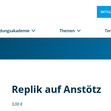
MITG
ldungsakademie
Themen
Te
R
e
pl
Replik auf Anstötz
ik
a
u
3,00
€
f