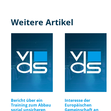
Weitere Artikel
Bericht über ein
Interesse der
Training zum Abbau
Europäischen
sozial unsicheren
Gemeinschaft an