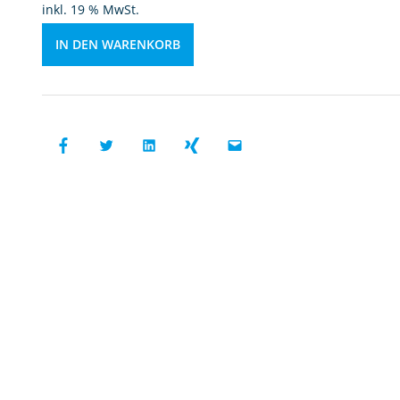
A
inkl. 19 % MwSt.
n
st
IN DEN WARENKORB
ö
tz
M
e
n
g
e