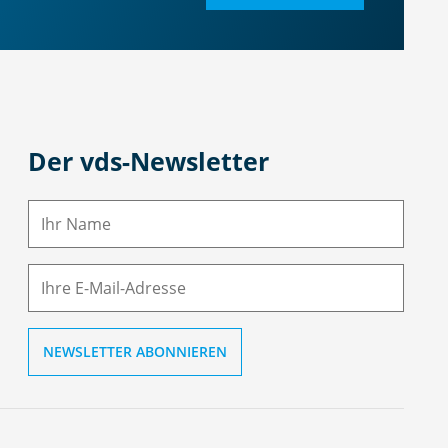
Der vds-Newsletter
N
a
m
E-
e
M
ai
l