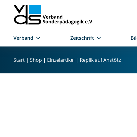
Verband
Zeitschrift
Bi
Z
u
Start
|
Shop
|
Einzelartikel
| Replik auf Anstötz
m
I
n
h
a
l
t
s
p
r