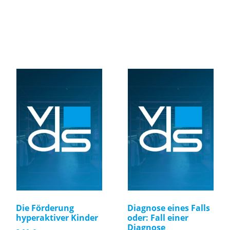
Die Förderung
Diagnose eines Falls
hyperaktiver Kinder
oder: Fall einer
Diagnose