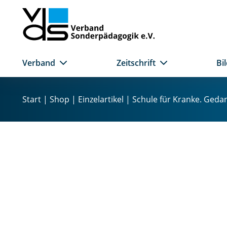
Verband
Zeitschrift
Bi
Z
u
Start
|
Shop
|
Einzelartikel
| Schule für Kranke. Ged
m
I
n
h
a
l
t
s
p
r