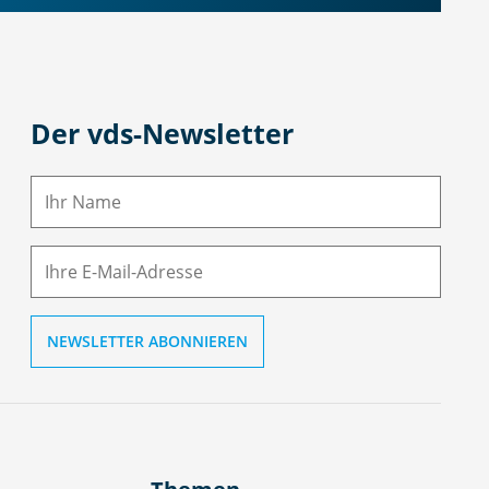
Der vds-Newsletter
N
a
m
E-
e
M
ai
l