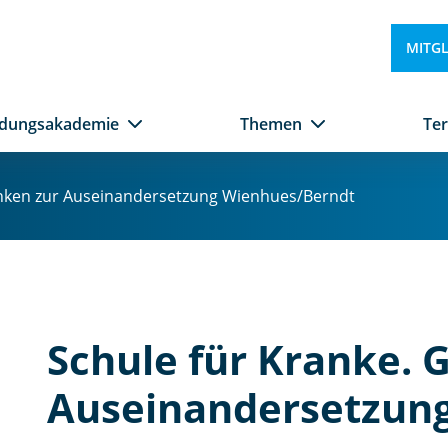
MITG
ldungsakademie
Themen
Te
anken zur Auseinandersetzung Wienhues/Berndt
Schule für Kranke. 
Auseinandersetzun