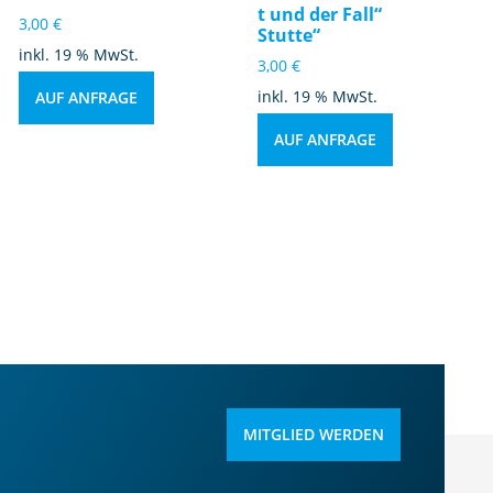
t und der Fall“
3,00
€
Stutte“
inkl. 19 % MwSt.
3,00
€
inkl. 19 % MwSt.
AUF ANFRAGE
AUF ANFRAGE
MITGLIED WERDEN