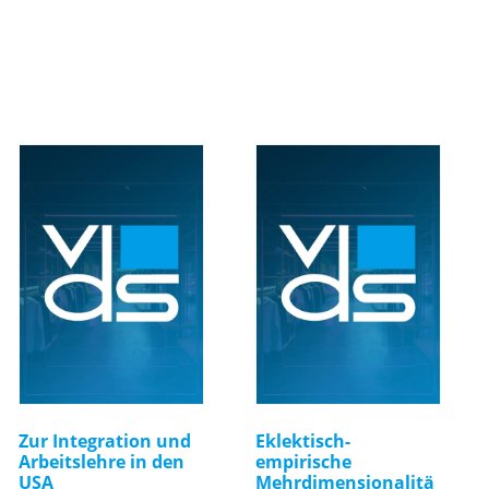
Zur Integration und
Eklektisch-
Arbeitslehre in den
empirische
USA
Mehrdimensionalitä