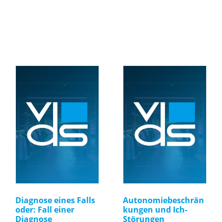
Diagnose eines Falls
Autonomiebeschrän
oder: Fall einer
kungen und Ich-
Diagnose
Störungen