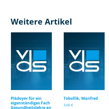
Weitere Artikel
Plädoyer für ein
Tobollik, Manfred
eigenständiges Fach
3,00
€
Gesundheitslehre an