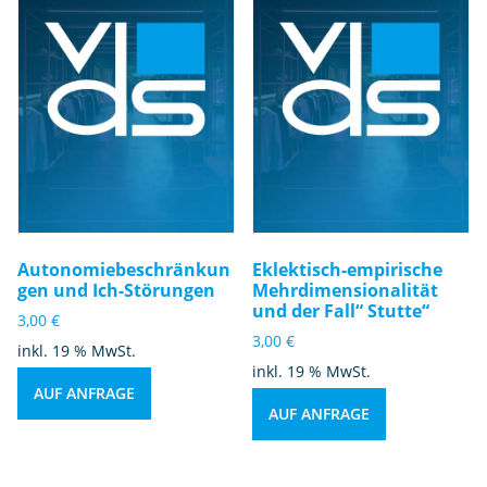
Autonomiebeschränkun
Eklektisch-empirische
gen und Ich-Störungen
Mehrdimensionalität
und der Fall“ Stutte“
3,00
€
3,00
€
inkl. 19 % MwSt.
inkl. 19 % MwSt.
AUF ANFRAGE
AUF ANFRAGE