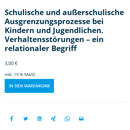
e
s
Schulische und außerschulische
s
Ausgrenzungsprozesse bei
e
Kindern und Jugendlichen.
b
ei
Verhaltensstörungen – ein
Ki
relationaler Begriff
n
d
3,00
€
e
r
inkl. 19 % MwSt.
n
u
IN DEN WARENKORB
n
d
Ju
g
e
n