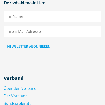
N
Der vds-Newsletter
a
m
E-
e
M
ai
l
Verband
Über den Verband
Der Vorstand
Bundesreferate