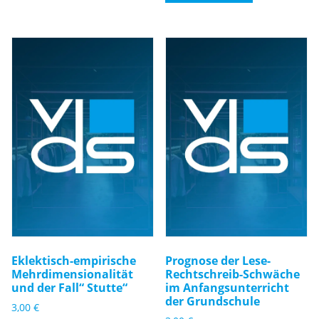
Eklektisch-empirische
Prognose der Lese-
Mehrdimensionalität
Rechtschreib-Schwäche
und der Fall“ Stutte“
im Anfangsunterricht
der Grundschule
3,00
€