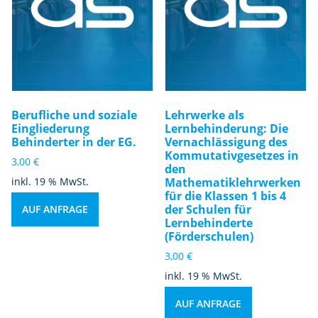
Berufliche und soziale
Lehrwerke als
Eingliederung
Lernbehinderung: Die
Behinderter in der EG.
Vernachlässigung des
Kommutativgesetzes in
3,00
€
den
inkl. 19 % MwSt.
Mathematiklehrwerken
für die Klassen 1 bis 4
der Schulen für
AUF ANFRAGE
Lernbehinderte
(Förderschulen)
3,00
€
inkl. 19 % MwSt.
AUF ANFRAGE