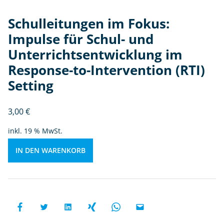
-
u
Schulleitungen im Fokus:
n
Impulse für Schul- und
d
Unterrichtsentwicklung im
U
n
Response-to-Intervention (RTI)
te
Setting
rr
ic
3,00
€
h
ts
inkl. 19 % MwSt.
e
n
IN DEN WARENKORB
t
w
ic
kl
u
n