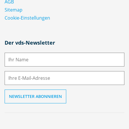
AGB
Sitemap
Cookie-Einstellungen
N
Der vds-Newsletter
a
m
E-
e
M
ai
l