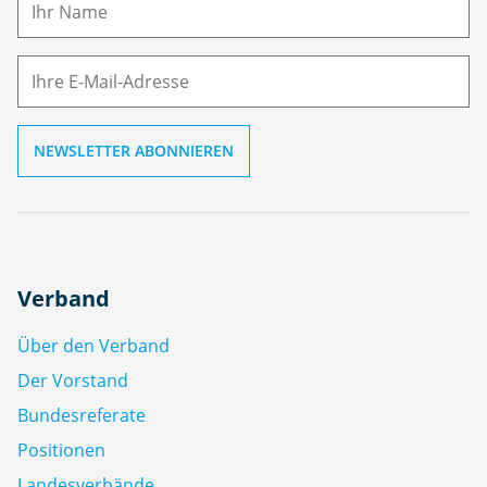
E-
e
M
ai
l
Verband
Über den Verband
Der Vorstand
Bundesreferate
Positionen
Landesverbände