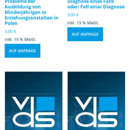
Probleme der
Diagnose eines Falls
Ausbildung von
oder: Fall einer Diagnose
Minderjährigen in
3,00
€
Erziehungsanstalten in
Polen
inkl. 19 % MwSt.
3,00
€
AUF ANFRAGE
inkl. 19 % MwSt.
AUF ANFRAGE