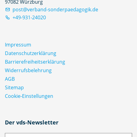
97082 Würzburg
post@verband-sonderpaedagogik.de
+49-931-24020
Impressum
Datenschutz­erklärung
Barrierefreiheitserklärung
Widerrufsbelehrung
AGB
Sitemap
Cookie-Einstellungen
N
Der vds-Newsletter
a
m