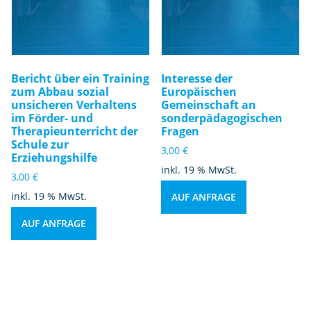
Bericht über ein Training
Interesse der
zum Abbau sozial
Europäischen
unsicheren Verhaltens
Gemeinschaft an
im Förder- und
sonderpädagogischen
Therapieunterricht der
Fragen
Schule zur
3,00
€
Erziehungshilfe
inkl. 19 % MwSt.
3,00
€
inkl. 19 % MwSt.
AUF ANFRAGE
AUF ANFRAGE