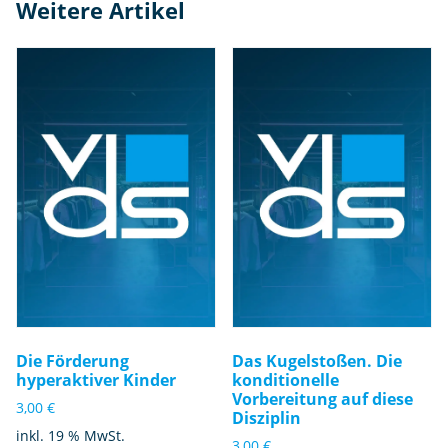
Weitere Artikel
Die Förderung
Das Kugelstoßen. Die
hyperaktiver Kinder
konditionelle
Vorbereitung auf diese
3,00
€
Disziplin
inkl. 19 % MwSt.
3,00
€