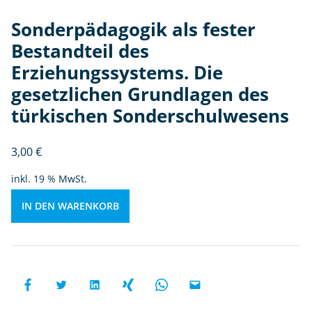
g
Sonderpädagogik als fester
s
Bestandteil des
s
y
Erziehungssystems. Die
st
gesetzlichen Grundlagen des
e
türkischen Sonderschulwesens
m
s.
D
3,00
€
ie
inkl. 19 % MwSt.
g
e
IN DEN WARENKORB
s
et
zli
c
h
e