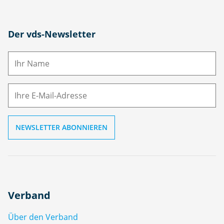
N
Der vds-Newsletter
a
m
E-
e
M
ai
l
Verband
Über den Verband