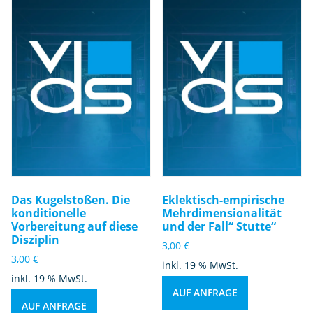
Das Kugelstoßen. Die
Eklektisch-empirische
konditionelle
Mehrdimensionalität
Vorbereitung auf diese
und der Fall“ Stutte“
Disziplin
3,00
€
3,00
€
inkl. 19 % MwSt.
inkl. 19 % MwSt.
AUF ANFRAGE
AUF ANFRAGE