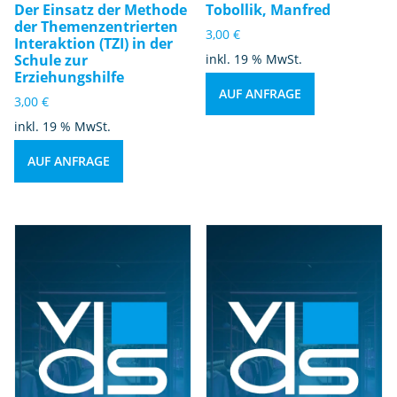
Der Einsatz der Methode
Tobollik, Manfred
der Themenzentrierten
3,00
€
Interaktion (TZI) in der
Schule zur
inkl. 19 % MwSt.
Erziehungshilfe
AUF ANFRAGE
3,00
€
inkl. 19 % MwSt.
AUF ANFRAGE