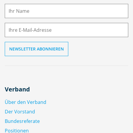
a
m
E-
e
M
ai
l
Verband
Über den Verband
Der Vorstand
Bundesreferate
Positionen