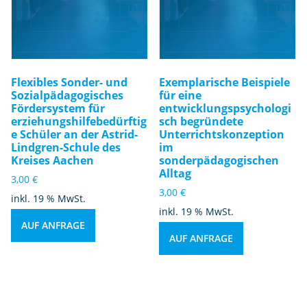
Flexibles Sonder- und
Exemplarische Beispiele
Sozialpädagogisches
für eine
Fördersystem für
entwicklungspsychologi
erziehungshilfebedürftig
sch begründete
e Schüler an der Astrid-
Unterrichtskonzeption
Lindgren-Schule des
im
Kreises Aachen
sonderpädagogischen
Alltag
3,00
€
3,00
€
inkl. 19 % MwSt.
inkl. 19 % MwSt.
AUF ANFRAGE
AUF ANFRAGE