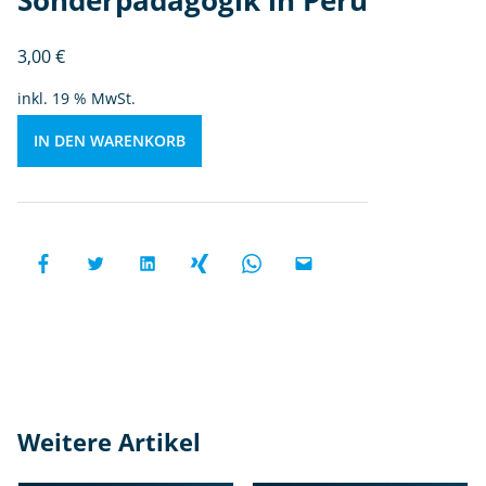
Sonderpädagogik in Peru
d
a
3,00
€
g
inkl. 19 % MwSt.
o
gi
IN DEN WARENKORB
k
in
P
e
r
u
M
e
n
g
e
Weitere Artikel