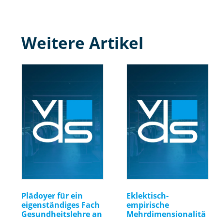
Weitere Artikel
Plädoyer für ein
Eklektisch-
eigenständiges Fach
empirische
Gesundheitslehre an
Mehrdimensionalitä