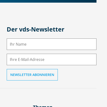
Der vds-Newsletter
N
a
m
E-
e
M
ai
l