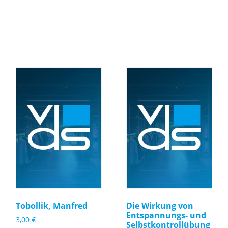
Tobollik, Manfred
Die Wirkung von
Entspannungs- und
3,00
€
Selbstkontrollübung