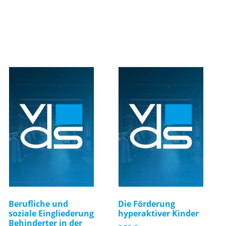
Berufliche und
Die Förderung
soziale Eingliederung
hyperaktiver Kinder
Behinderter in der