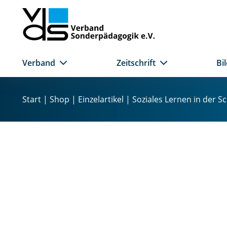
Verband
Zeitschrift
Bi
Z
u
Start
|
Shop
|
Einzelartikel
| Soziales Lernen in der S
m
I
n
h
a
l
t
s
p
r