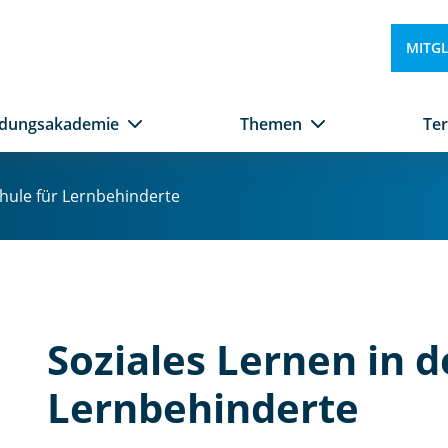
MITG
ldungsakademie
Themen
Te
chule für Lernbehinderte
Soziales Lernen in d
Lernbehinderte