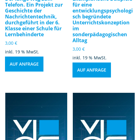
Telefon. Ein Projekt zur
für eine
Geschichte der
entwicklungspsychologi
Nachrichtentechnik,
sch begründete
durchgeführt in der 6.
Unterrichtskonzeption
Klasse einer Schule für
im
Lernbehinderte
sonderpädagogischen
Alltag
3,00
€
3,00
€
inkl. 19 % MwSt.
inkl. 19 % MwSt.
AUF ANFRAGE
AUF ANFRAGE