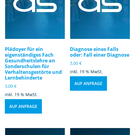
Plädoyer für ein
Diagnose eines Falls
eigenständiges Fach
oder: Fall einer Diagnose
Gesundheitslehre an
3,00
€
Sonderschulen für
Verhaltensgestörte und
inkl. 19 % MwSt.
Lernbehinderte
AUF ANFRAGE
3,00
€
inkl. 19 % MwSt.
AUF ANFRAGE