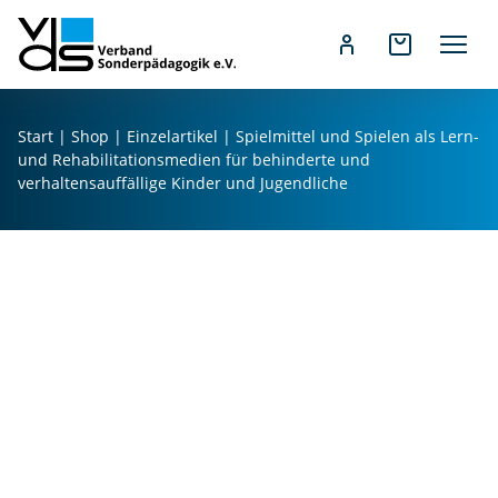
Z
u
Start
|
Shop
|
Einzelartikel
| Spielmittel und Spielen als Lern-
m
und Rehabilitationsmedien für behinderte und
I
verhaltensauffällige Kinder und Jugendliche
n
h
a
l
t
s
p
r
i
n
g