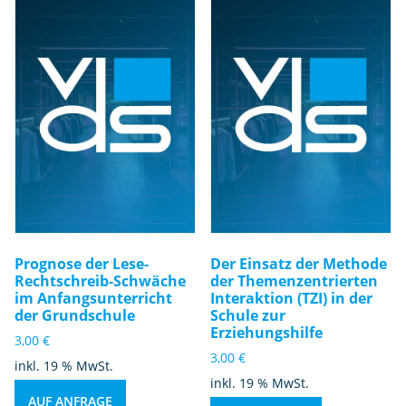
Prognose der Lese-
Der Einsatz der Methode
Rechtschreib-Schwäche
der Themenzentrierten
im Anfangsunterricht
Interaktion (TZI) in der
der Grundschule
Schule zur
Erziehungshilfe
3,00
€
3,00
€
inkl. 19 % MwSt.
inkl. 19 % MwSt.
AUF ANFRAGE