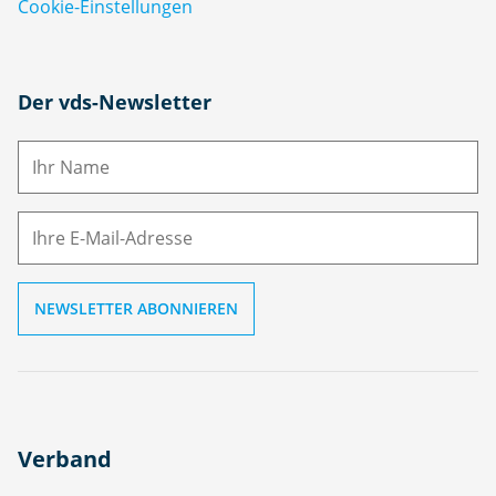
Cookie-Einstellungen
N
Der vds-Newsletter
a
m
E-
e
M
ai
l
Verband