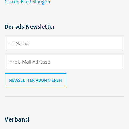
Cookie-Einstellungen
N
Der vds-Newsletter
a
m
E-
e
M
ai
l
Verband