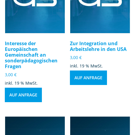
Interesse der
Zur Integration und
Europäischen
Arbeitslehre in den USA
Gemeinschaft an
3,00
€
sonderpädagogischen
Fragen
inkl. 19 % MwSt.
3,00
€
AUF ANFRAGE
inkl. 19 % MwSt.
AUF ANFRAGE