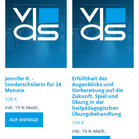
Jennifer K. -
Erfülltheit des
Sonderschülerin für 24
Augenblicks und
Monate
Vorbereitung auf die
Zukunft. Spiel und
3,00
€
Übung in der
inkl. 19 % MwSt.
heilpädagogischen
Übungsbehandlung
AUF ANFRAGE
3,00
€
inkl. 19 % MwSt.