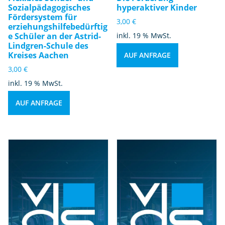
Sozialpädagogisches
hyperaktiver Kinder
Fördersystem für
3,00
€
erziehungshilfebedürftig
e Schüler an der Astrid-
inkl. 19 % MwSt.
Lindgren-Schule des
Kreises Aachen
AUF ANFRAGE
3,00
€
inkl. 19 % MwSt.
AUF ANFRAGE