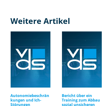
Weitere Artikel
Autonomiebeschrän
Bericht über ein
kungen und Ich-
Training zum Abbau
Störungen
sozial unsicheren