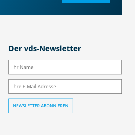
Der vds-Newsletter
N
a
m
E-
e
M
ai
l