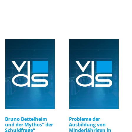
Bruno Bettelheim
Probleme der
und der Mythos“ der
Ausbildung von
Schuldfrage“
Minderjährigen in