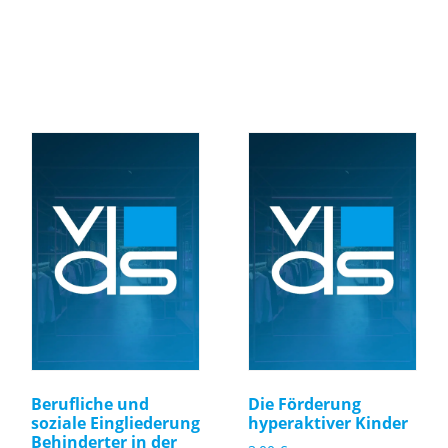
Berufliche und
Die Förderung
soziale Eingliederung
hyperaktiver Kinder
Behinderter in der