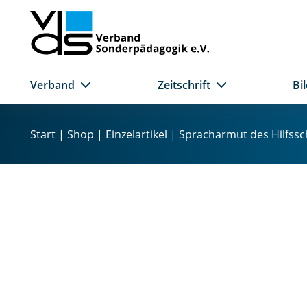
Verband
Zeitschrift
Bi
Z
u
Start
|
Shop
|
Einzelartikel
| Spracharmut des Hilfssch
m
I
n
h
a
l
t
s
p
r