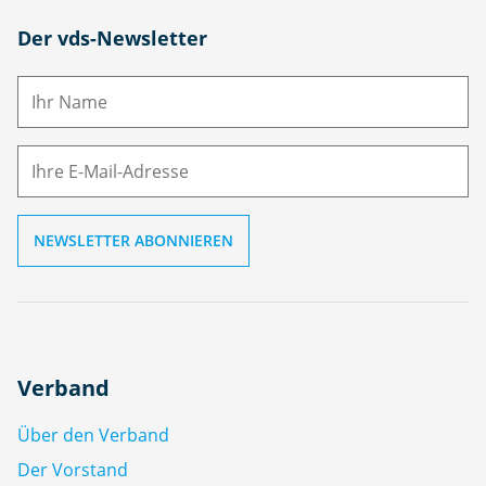
N
Der vds-Newsletter
a
m
E-
e
M
ai
l
Verband
Über den Verband
Der Vorstand