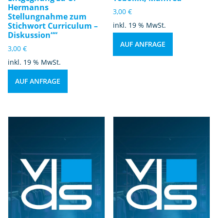
Hermanns
3,00
€
Stellungnahme zum
Stichwort Curriculum –
inkl. 19 % MwSt.
Diskussion““
AUF ANFRAGE
3,00
€
inkl. 19 % MwSt.
AUF ANFRAGE