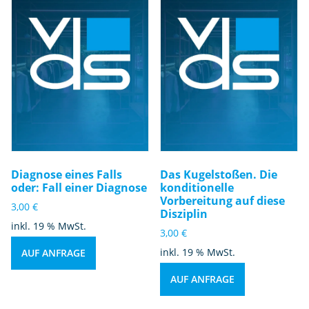
Diagnose eines Falls
Das Kugelstoßen. Die
oder: Fall einer Diagnose
konditionelle
Vorbereitung auf diese
3,00
€
Disziplin
inkl. 19 % MwSt.
3,00
€
inkl. 19 % MwSt.
AUF ANFRAGE
AUF ANFRAGE