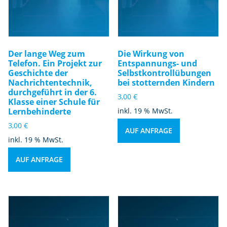
Der lange Weg zum
Die Wirkung von
Telefon. Ein Projekt zur
Entspannungs- und
Geschichte der
Selbstkontrollübungen
Nachrichtentechnik,
bei stotternden Kindern
durchgeführt in der 6.
3,00
€
Klasse einer Schule für
Lernbehinderte
inkl. 19 % MwSt.
3,00
€
AUF ANFRAGE
inkl. 19 % MwSt.
AUF ANFRAGE