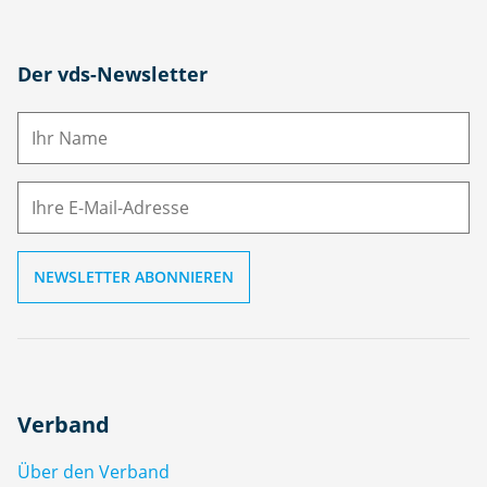
N
Der vds-Newsletter
a
m
E-
e
M
ai
l
Verband
Über den Verband