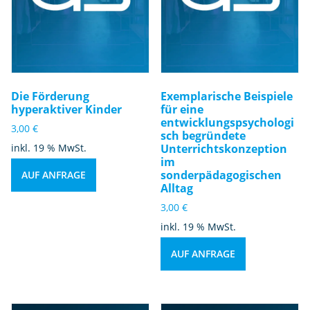
Die Förderung
Exemplarische Beispiele
hyperaktiver Kinder
für eine
entwicklungspsychologi
3,00
€
sch begründete
inkl. 19 % MwSt.
Unterrichtskonzeption
im
sonderpädagogischen
AUF ANFRAGE
Alltag
3,00
€
inkl. 19 % MwSt.
AUF ANFRAGE