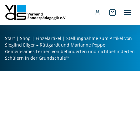
Z
u
Start
|
Shop
|
Einzelartikel
| Stellungnahme zum Artikel von
m
Sieglind Ellger – Rüttgardt und Marianne Poppe
I
Gemeinsames Lernen von behinderten und nichtbehinderten
n
Schülern in der Grundschule““
h
a
l
t
s
p
r
i
n
g