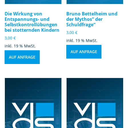
Die Wirkung von
Bruno Bettelheim und
Entspannungs- und
der Mythos“ der
Selbstkontrollübungen
Schuldfrage“
bei stotternden Kindern
3,00
€
3,00
€
inkl. 19 % MwSt.
inkl. 19 % MwSt.
AUF ANFRAGE
AUF ANFRAGE