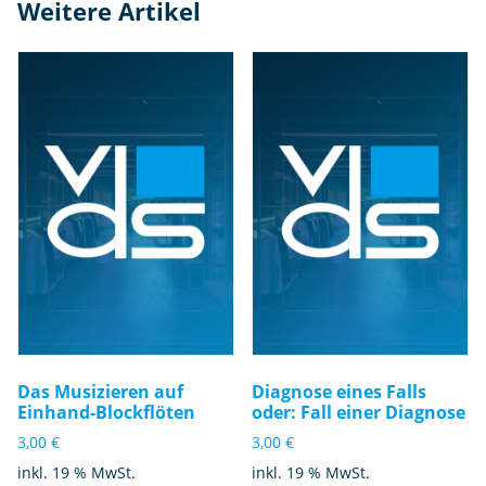
Weitere Artikel
Das Musizieren auf
Diagnose eines Falls
Einhand-Blockflöten
oder: Fall einer Diagnose
3,00
€
3,00
€
inkl. 19 % MwSt.
inkl. 19 % MwSt.