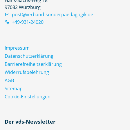
Hans-Sachs-Weg 18
97082 Würzburg
post@verband-sonderpaedagogik.de
+49-931-24020
Impressum
Datenschutz­erklärung
Barrierefreiheitserklärung
Widerrufsbelehrung
AGB
Sitemap
Cookie-Einstellungen
N
Der vds-Newsletter
a