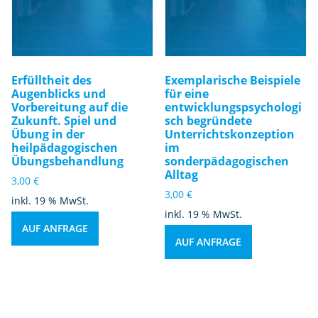
Erfülltheit des
Exemplarische Beispiele
Augenblicks und
für eine
Vorbereitung auf die
entwicklungspsychologi
Zukunft. Spiel und
sch begründete
Übung in der
Unterrichtskonzeption
heilpädagogischen
im
Übungsbehandlung
sonderpädagogischen
Alltag
3,00
€
3,00
€
inkl. 19 % MwSt.
inkl. 19 % MwSt.
AUF ANFRAGE
AUF ANFRAGE