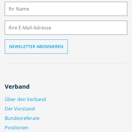
m
E-
e
M
ai
l
Verband
Über den Verband
Der Vorstand
Bundesreferate
Positionen