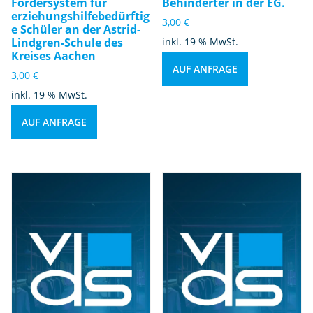
Fördersystem für
Behinderter in der EG.
erziehungshilfebedürftig
3,00
€
e Schüler an der Astrid-
Lindgren-Schule des
inkl. 19 % MwSt.
Kreises Aachen
AUF ANFRAGE
3,00
€
inkl. 19 % MwSt.
AUF ANFRAGE