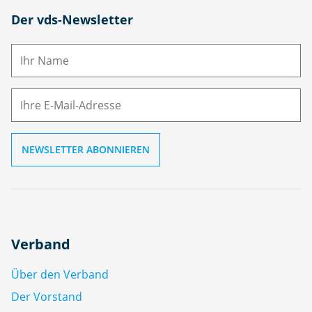
N
Der vds-Newsletter
a
m
E-
e
M
ai
l
Verband
Über den Verband
Der Vorstand