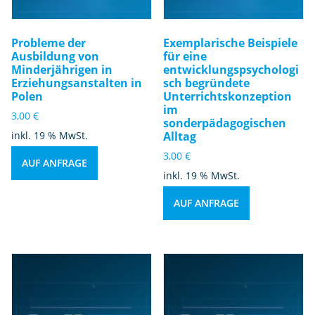
Probleme der
Exemplarische Beispiele
Ausbildung von
für eine
Minderjährigen in
entwicklungspsychologi
Erziehungsanstalten in
sch begründete
Polen
Unterrichtskonzeption
im
3,00
€
sonderpädagogischen
inkl. 19 % MwSt.
Alltag
3,00
€
AUF ANFRAGE
inkl. 19 % MwSt.
AUF ANFRAGE