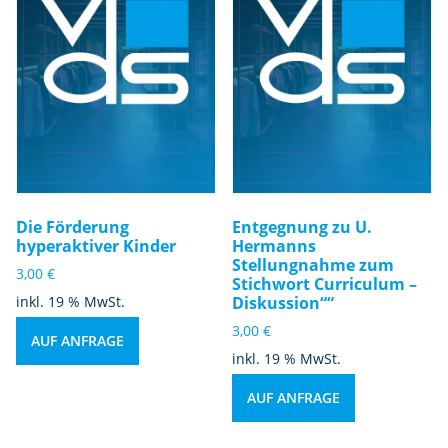
Die Förderung
Entgegnung zu U.
hyperaktiver Kinder
Hermanns
Stellungnahme zum
3,00
€
Stichwort Curriculum –
inkl. 19 % MwSt.
Diskussion““
3,00
€
AUF ANFRAGE
inkl. 19 % MwSt.
AUF ANFRAGE