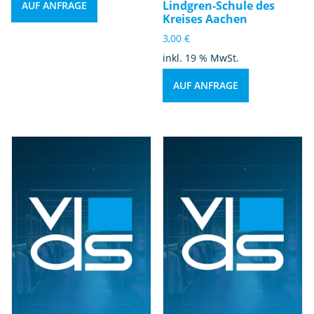
Lindgren-Schule des
AUF ANFRAGE
Kreises Aachen
3,00
€
inkl. 19 % MwSt.
AUF ANFRAGE