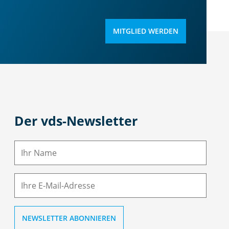
MITGLIED WERDEN
Der vds-Newsletter
N
a
m
E-
e
M
ai
l