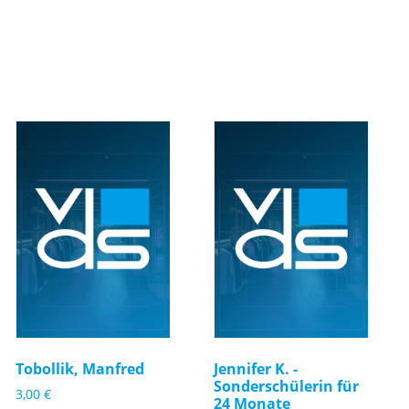
Tobollik, Manfred
Jennifer K. -
Sonderschülerin für
3,00
€
24 Monate