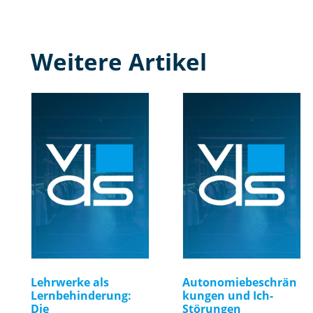
Weitere Artikel
Lehrwerke als
Autonomiebeschrän
Lernbehinderung:
kungen und Ich-
Die
Störungen