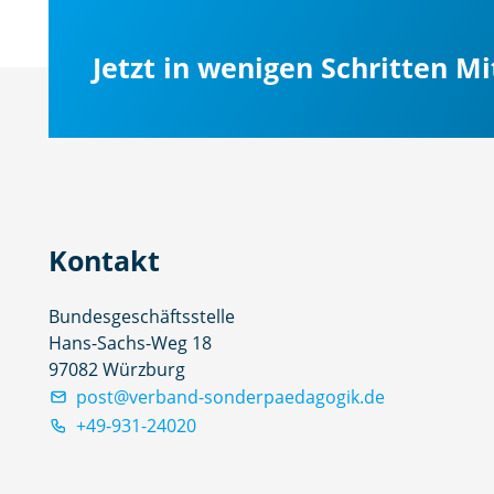
Jetzt in wenigen Schritten M
Kontakt
Bundesgeschäftsstelle
Hans-Sachs-Weg 18
97082 Würzburg
post@verband-sonderpaedagogik.de
+49-931-24020