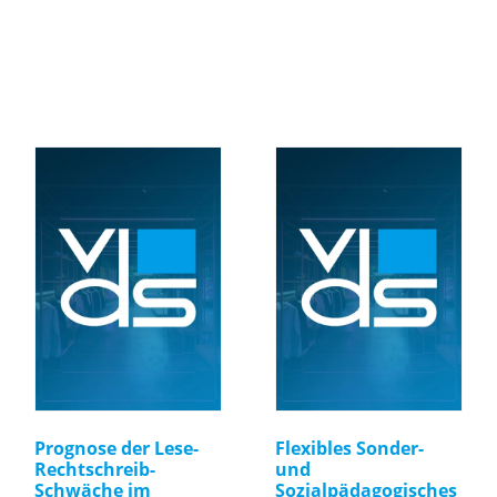
Prognose der Lese-
Flexibles Sonder-
Rechtschreib-
und
Schwäche im
Sozialpädagogisches