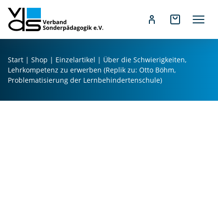
Z
u
Start
|
Shop
|
Einzelartikel
| Über die Schwierigkeiten,
m
Lehrkompetenz zu erwerben (Replik zu: Otto Böhm,
I
Problematisierung der Lernbehindertenschule)
n
h
a
l
t
s
p
r
i
n
g