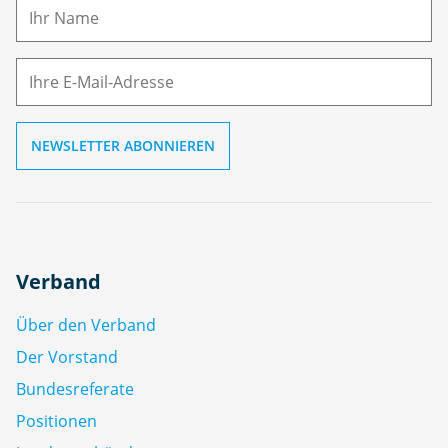
m
E-
e
M
ai
l
Verband
Über den Verband
Der Vorstand
Bundesreferate
Positionen