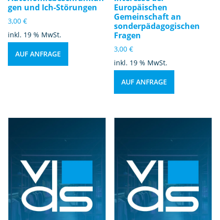
gen und Ich-Störungen
Europäischen
Gemeinschaft an
3,00
€
sonderpädagogischen
inkl. 19 % MwSt.
Fragen
3,00
€
AUF ANFRAGE
inkl. 19 % MwSt.
AUF ANFRAGE