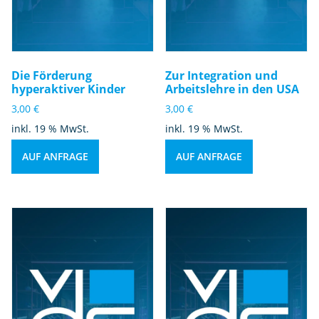
Die Förderung
Zur Integration und
hyperaktiver Kinder
Arbeitslehre in den USA
3,00
€
3,00
€
inkl. 19 % MwSt.
inkl. 19 % MwSt.
AUF ANFRAGE
AUF ANFRAGE