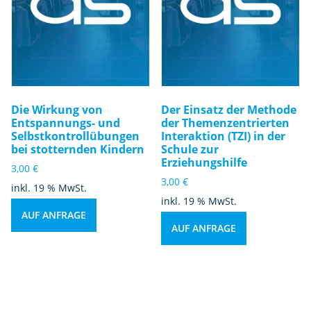
Die Wirkung von
Der Einsatz der Methode
Entspannungs- und
der Themenzentrierten
Selbstkontrollübungen
Interaktion (TZI) in der
bei stotternden Kindern
Schule zur
Erziehungshilfe
3,00
€
3,00
€
inkl. 19 % MwSt.
inkl. 19 % MwSt.
AUF ANFRAGE
AUF ANFRAGE