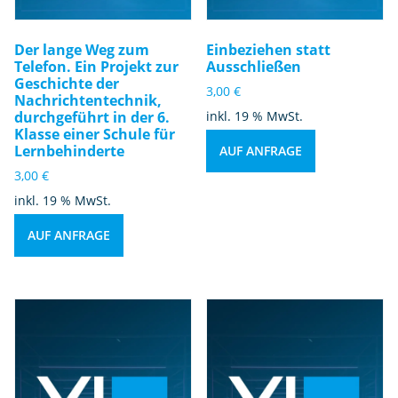
Der lange Weg zum
Einbeziehen statt
Telefon. Ein Projekt zur
Ausschließen
Geschichte der
3,00
€
Nachrichtentechnik,
durchgeführt in der 6.
inkl. 19 % MwSt.
Klasse einer Schule für
Lernbehinderte
AUF ANFRAGE
3,00
€
inkl. 19 % MwSt.
AUF ANFRAGE