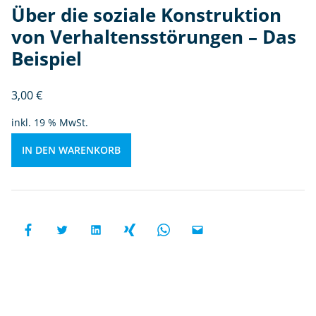
n
Über die soziale Konstruktion
v
von Verhaltensstörungen – Das
o
Beispiel
n
V
e
3,00
€
r
inkl. 19 % MwSt.
h
al
IN DEN WARENKORB
t
e
n
s
st
ö
r
u
n
g