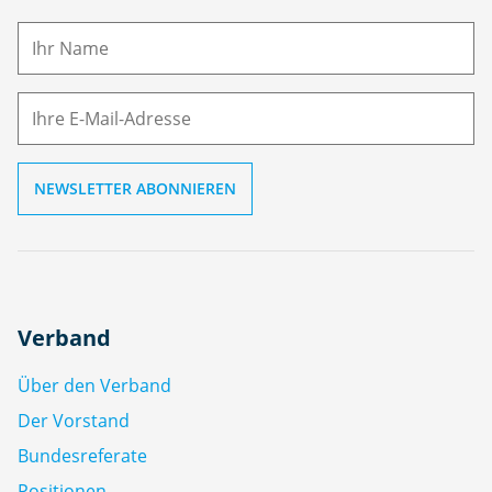
a
m
E-
e
M
ai
l
Verband
Über den Verband
Der Vorstand
Bundesreferate
Positionen