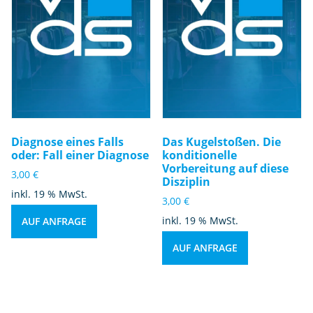
Diagnose eines Falls
Das Kugelstoßen. Die
oder: Fall einer Diagnose
konditionelle
Vorbereitung auf diese
3,00
€
Disziplin
inkl. 19 % MwSt.
3,00
€
inkl. 19 % MwSt.
AUF ANFRAGE
AUF ANFRAGE