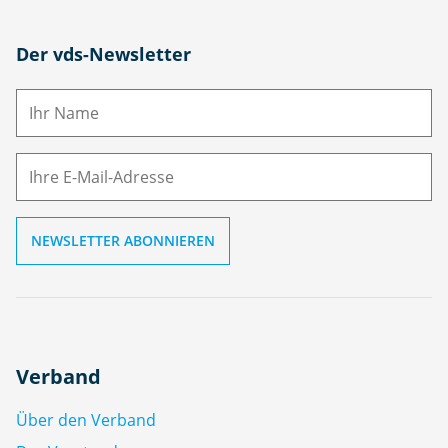
N
Der vds-Newsletter
a
m
E-
e
M
ai
l
Verband
Über den Verband