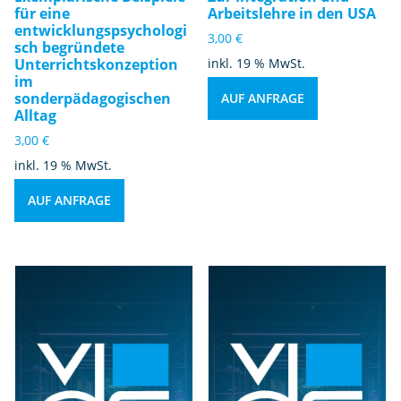
für eine
Arbeitslehre in den USA
entwicklungspsychologi
3,00
€
sch begründete
Unterrichtskonzeption
inkl. 19 % MwSt.
im
sonderpädagogischen
AUF ANFRAGE
Alltag
3,00
€
inkl. 19 % MwSt.
AUF ANFRAGE