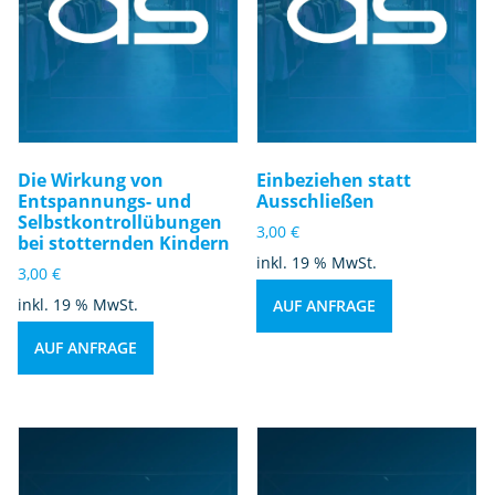
Die Wirkung von
Einbeziehen statt
Entspannungs- und
Ausschließen
Selbstkontrollübungen
3,00
€
bei stotternden Kindern
inkl. 19 % MwSt.
3,00
€
inkl. 19 % MwSt.
AUF ANFRAGE
AUF ANFRAGE