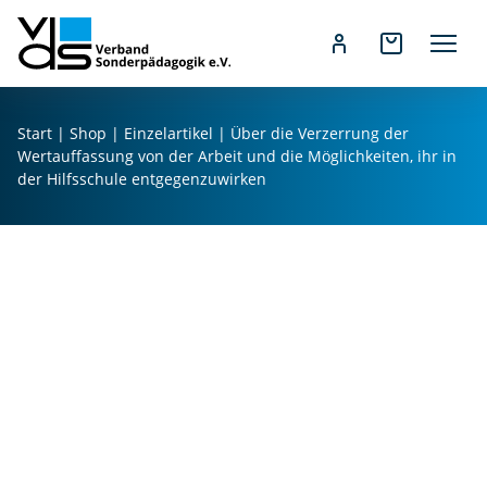
Z
u
Start
|
Shop
|
Einzelartikel
| Über die Verzerrung der
m
Wertauffassung von der Arbeit und die Möglichkeiten, ihr in
I
der Hilfsschule entgegenzuwirken
n
h
a
l
t
s
p
r
i
n
g