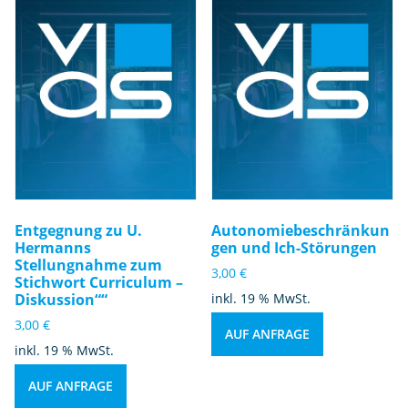
Entgegnung zu U.
Autonomiebeschränkun
Hermanns
gen und Ich-Störungen
Stellungnahme zum
3,00
€
Stichwort Curriculum –
Diskussion““
inkl. 19 % MwSt.
3,00
€
AUF ANFRAGE
inkl. 19 % MwSt.
AUF ANFRAGE