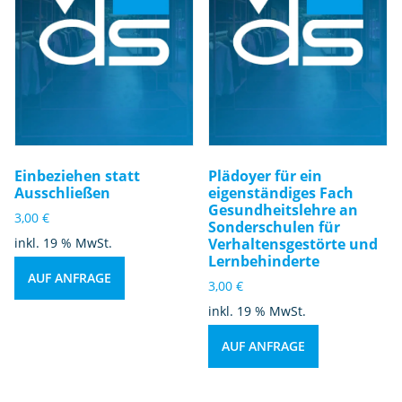
Einbeziehen statt
Plädoyer für ein
Ausschließen
eigenständiges Fach
Gesundheitslehre an
3,00
€
Sonderschulen für
inkl. 19 % MwSt.
Verhaltensgestörte und
Lernbehinderte
AUF ANFRAGE
3,00
€
inkl. 19 % MwSt.
AUF ANFRAGE