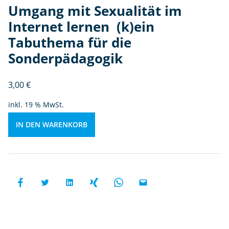
Umgang mit Sexualität im
le
r
Internet lernen  (k)ein
n
Tabuthema für die
e
Sonderpädagogik
n 
(k
)e
3,00
€
in
inkl. 19 % MwSt.
T
a
IN DEN WARENKORB
b
u
t
h
e
m
a
fü
r