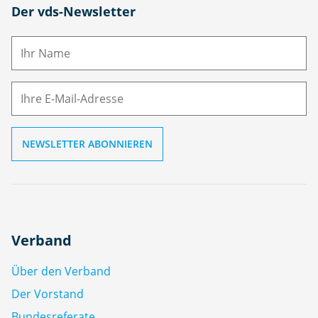
N
Der vds-Newsletter
a
m
E-
e
M
ai
l
Verband
Über den Verband
Der Vorstand
Bundesreferate