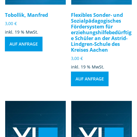
Tobollik, Manfred
Flexibles Sonder- und
Sozialpädagogisches
3,00
€
Fördersystem für
inkl. 19 % MwSt.
erziehungshilfebedürftig
e Schüler an der Astrid-
Lindgren-Schule des
AUF ANFRAGE
Kreises Aachen
3,00
€
inkl. 19 % MwSt.
AUF ANFRAGE