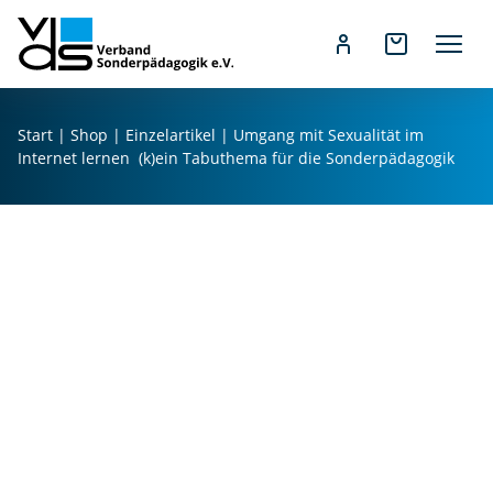
Z
u
Start
|
Shop
|
Einzelartikel
| Umgang mit Sexualität im
m
Internet lernen  (k)ein Tabuthema für die Sonderpädagogik
I
n
h
a
l
t
s
p
r
i
U
n
m
g
g