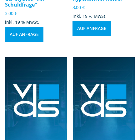
n
Schuldfrage“
3,00
€
g
3,00
€
inkl. 19 % MwSt.
e
inkl. 19 % MwSt.
AUF ANFRAGE
AUF ANFRAGE