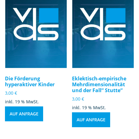
Die Förderung
Eklektisch-empirische
hyperaktiver Kinder
Mehrdimensionalität
und der Fall“ Stutte“
3,00
€
3,00
€
inkl. 19 % MwSt.
inkl. 19 % MwSt.
AUF ANFRAGE
AUF ANFRAGE