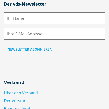
N
Der vds-Newsletter
a
m
E-
e
M
ai
l
Verband
Über den Verband
Der Vorstand
Bundesreferate