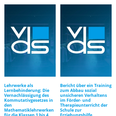
Lehrwerke als
Bericht über ein Training
Lernbehinderung: Die
zum Abbau sozial
Vernachlässigung des
unsicheren Verhaltens
Kommutativgesetzes in
im Förder- und
den
Therapieunterricht der
Mathematiklehrwerken
Schule zur
für die Klassen 1 bis 4
Erziehungshilfe