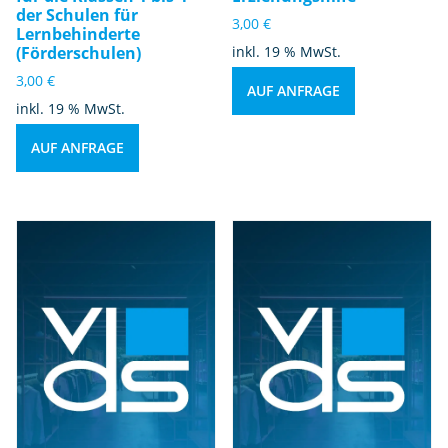
der Schulen für
3,00
€
Lernbehinderte
(Förderschulen)
inkl. 19 % MwSt.
3,00
€
AUF ANFRAGE
inkl. 19 % MwSt.
AUF ANFRAGE