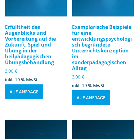
Erfülltheit des
Exemplarische Beispiele
Augenblicks und
für eine
Vorbereitung auf die
entwicklungspsychologi
Zukunft. Spiel und
sch begründete
Übung in der
Unterrichtskonzeption
heilpädagogischen
im
Übungsbehandlung
sonderpädagogischen
Alltag
3,00
€
3,00
€
inkl. 19 % MwSt.
inkl. 19 % MwSt.
AUF ANFRAGE
AUF ANFRAGE