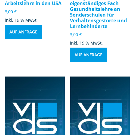
Arbeitslehre in den USA
eigenständiges Fach
Gesundheitslehre an
3,00
€
Sonderschulen für
inkl. 19 % MwSt.
Verhaltensgestörte und
Lernbehinderte
AUF ANFRAGE
3,00
€
inkl. 19 % MwSt.
AUF ANFRAGE