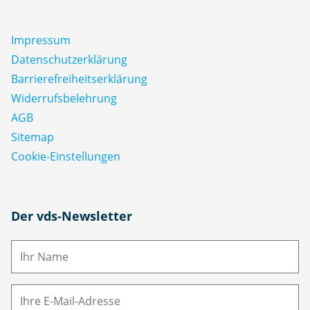
Impressum
Datenschutz­erklärung
Barrierefreiheitserklärung
Widerrufsbelehrung
AGB
Sitemap
Cookie-Einstellungen
N
Der vds-Newsletter
a
m
E-
e
M
ai
l