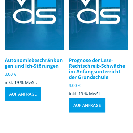
Autonomiebeschränkun
Prognose der Lese-
gen und Ich-Störungen
Rechtschreib-Schwäche
im Anfangsunterricht
3,00
€
der Grundschule
inkl. 19 % MwSt.
3,00
€
inkl. 19 % MwSt.
AUF ANFRAGE
AUF ANFRAGE