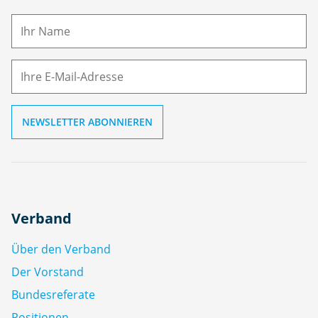
a
m
E-
e
M
ai
l
Verband
Über den Verband
Der Vorstand
Bundesreferate
Positionen