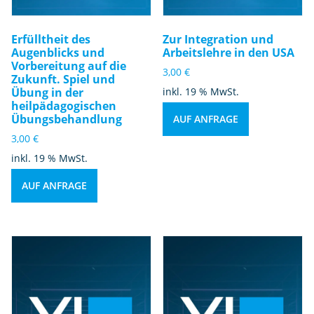
Erfülltheit des
Zur Integration und
Augenblicks und
Arbeitslehre in den USA
Vorbereitung auf die
3,00
€
Zukunft. Spiel und
Übung in der
inkl. 19 % MwSt.
heilpädagogischen
Übungsbehandlung
AUF ANFRAGE
3,00
€
inkl. 19 % MwSt.
AUF ANFRAGE