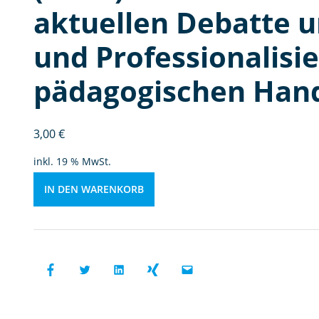
n
aktuellen Debatte u
D
e
und Professionalisi
b
at
pädagogischen Hand
te
u
m
3,00
€
P
r
inkl. 19 % MwSt.
of
e
IN DEN WARENKORB
s
si
o
n
al
it
ät