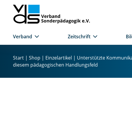
Verband
Zeitschrift
Bi
Z
u
Start
|
Shop
|
Einzelartikel
| Unterstützte Kommunikati
m
diesem pädagogischen Handlungsfeld
I
n
h
a
l
t
s
p
r