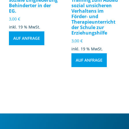
di
Behinderter in der
sozial unsicheren
EG.
Verhaltens im
e
Förder- und
s
3,00
€
Therapieunterricht
e
inkl. 19 % MwSt.
der Schule zur
m
Erziehungshilfe
AUF ANFRAGE
p
3,00
€
ä
inkl. 19 % MwSt.
d
a
AUF ANFRAGE
g
o
gi
s
c
h
e
n
H