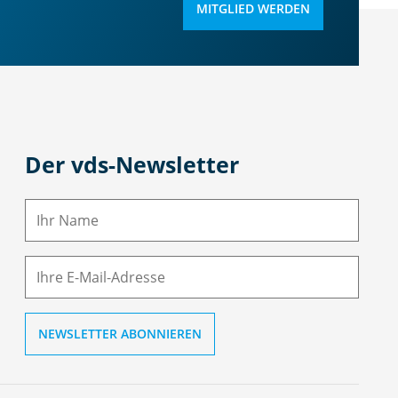
MITGLIED WERDEN
Der vds-Newsletter
N
a
m
E-
e
M
ai
l