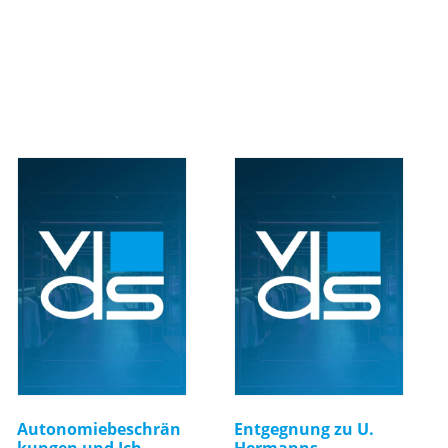
Autonomiebeschrän
Entgegnung zu U.
kungen und Ich-
Hermanns