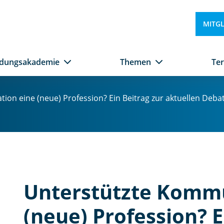
o
n
MITG
?
Ei
n
ldungsakademie
Themen
Te
B
ei
tr
on eine (neue) Profession? Ein Beitrag zur aktuellen Debat
a
g
z
u
r
a
kt
Unterstützte Kommu
u
el
(neue) Profession? E
le