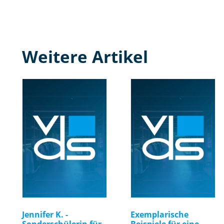
Weitere Artikel
Jennifer K. -
Exemplarische
Sonderschülerin für
Beispiele für eine