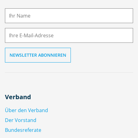
a
m
E-
e
M
ai
l
Verband
Über den Verband
Der Vorstand
Bundesreferate