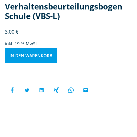
rt
Verhaltensbeurteilungsbogen
ei
Schule (VBS-L)
lu
n
g
3,00
€
s
inkl. 19 % MwSt.
b
o
IN DEN WARENKORB
g
e
n
S
c
h
ul
e
(
V
B