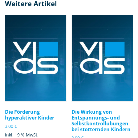
Weitere Artikel
S-
L)
M
e
n
g
e
Die Förderung
Die Wirkung von
hyperaktiver Kinder
Entspannungs- und
Selbstkontrollübungen
3,00
€
bei stotternden Kindern
inkl. 19 % MwSt.
3,00
€