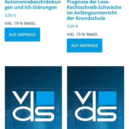
Autonomiebeschränkun
Prognose der Lese-
gen und Ich-Störungen
Rechtschreib-Schwäche
im Anfangsunterricht
3,00
€
der Grundschule
inkl. 19 % MwSt.
3,00
€
inkl. 19 % MwSt.
AUF ANFRAGE
AUF ANFRAGE