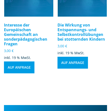
Interesse der
Die Wirkung von
Europäischen
Entspannungs- und
Gemeinschaft an
Selbstkontrollübungen
sonderpädagogischen
bei stotternden Kindern
Fragen
3,00
€
3,00
€
inkl. 19 % MwSt.
inkl. 19 % MwSt.
AUF ANFRAGE
AUF ANFRAGE