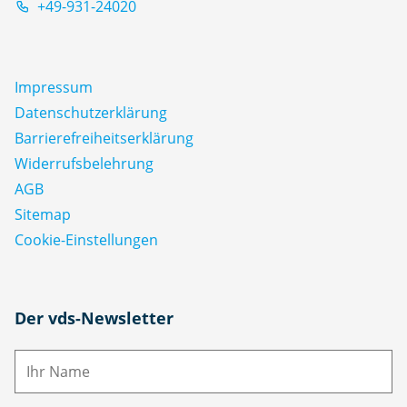
+49-931-24020
Impressum
Datenschutz­erklärung
Barrierefreiheitserklärung
Widerrufsbelehrung
AGB
Sitemap
Cookie-Einstellungen
N
Der vds-Newsletter
a
m
E-
e
M