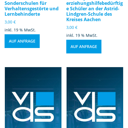
Sonderschulen für
erziehungshilfebedürftig
Verhaltensgestörte und
e Schüler an der Astrid-
Lernbehinderte
Lindgren-Schule des
Kreises Aachen
3,00
€
3,00
€
inkl. 19 % MwSt.
inkl. 19 % MwSt.
AUF ANFRAGE
AUF ANFRAGE