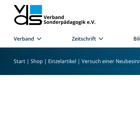
Verband
Zeitschrift
Bi
Z
u
Start
|
Shop
|
Einzelartikel
| Versuch einer Neubesinnu
m
I
n
h
a
l
t
s
p
r