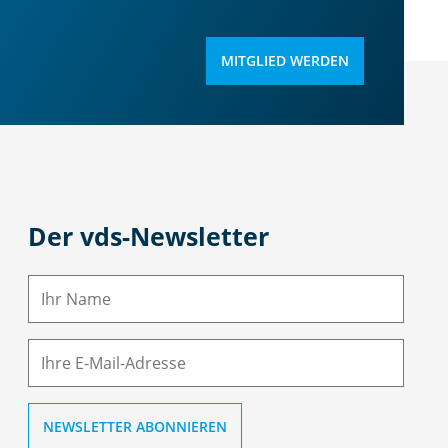
MITGLIED WERDEN
Der vds-Newsletter
N
a
m
E-
e
M
ai
l