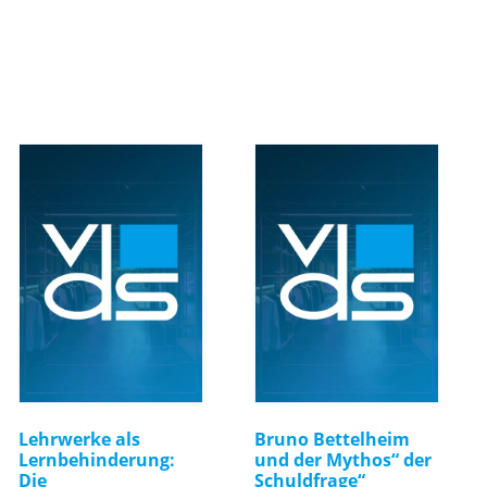
Lehrwerke als
Bruno Bettelheim
Lernbehinderung:
und der Mythos“ der
Die
Schuldfrage“