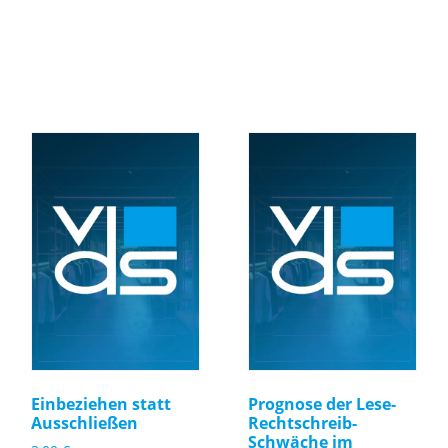
Einbeziehen statt
Prognose der Lese-
Ausschließen
Rechtschreib-
Schwäche im