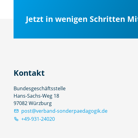
Jetzt in wenigen Schritten M
Kontakt
Bundesgeschäftsstelle
Hans-Sachs-Weg 18
97082 Würzburg
post@verband-sonderpaedagogik.de
+49-931-24020