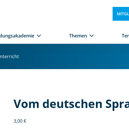
MITG
ldungsakademie
Themen
Te
terricht
Vom deutschen Spra
3,00
€