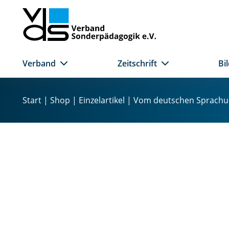
Verband
Zeitschrift
Bi
Z
u
Start
|
Shop
|
Einzelartikel
| Vom deutschen Sprachun
m
I
n
h
a
l
t
s
p
r