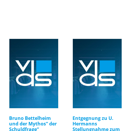
Bruno Bettelheim
Entgegnung zu U.
und der Mythos“ der
Hermanns
Schuldfrage“
Stellungnahme zum