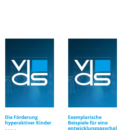
Die Förderung
Exemplarische
hyperaktiver Kinder
Beispiele für eine
entwicklungspsychol