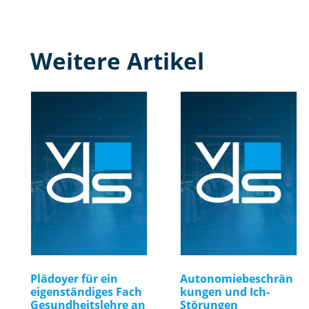
Weitere Artikel
Plädoyer für ein
Autonomiebeschrän
eigenständiges Fach
kungen und Ich-
Gesundheitslehre an
Störungen