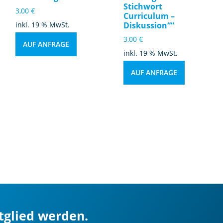
Stichwort
3,00
€
Curriculum –
inkl. 19 % MwSt.
Diskussion““
3,00
€
AUF ANFRAGE
inkl. 19 % MwSt.
AUF ANFRAGE
itglied werden.