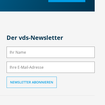
Der vds-Newsletter
N
a
m
E-
e
M
ai
l