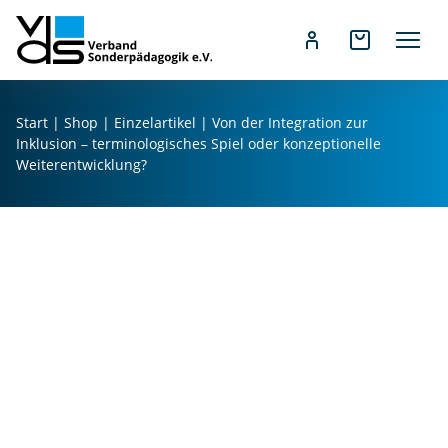
Z
u
Start
|
Shop
|
Einzelartikel
| Von der Integration zur
m
Inklusion – terminologisches Spiel oder konzeptionelle
I
Weiterentwicklung?
n
h
a
l
t
V
s
o
p
n
r
d
i
e
n
r
g
In