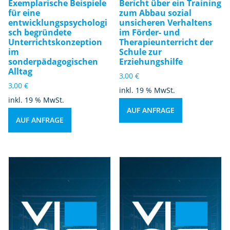
Exemplarische Beispiele
Bericht über ein Training
für eine
zum Abbau sozial
entwicklungspsychologi
unsicheren Verhaltens
sch begründete
im Förder- und
Unterrichtskonzeption
Therapieunterricht der
im
Schule zur
sonderpädagogischen
Erziehungshilfe
Alltag
3,00
€
3,00
€
inkl. 19 % MwSt.
inkl. 19 % MwSt.
AUF ANFRAGE
AUF ANFRAGE