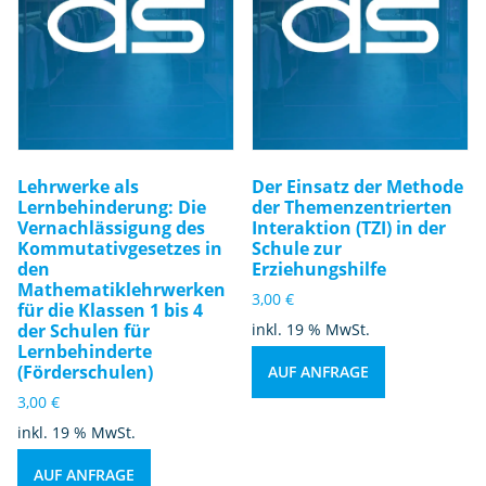
Lehrwerke als
Der Einsatz der Methode
Lernbehinderung: Die
der Themenzentrierten
Vernachlässigung des
Interaktion (TZI) in der
Kommutativgesetzes in
Schule zur
den
Erziehungshilfe
Mathematiklehrwerken
3,00
€
für die Klassen 1 bis 4
der Schulen für
inkl. 19 % MwSt.
Lernbehinderte
(Förderschulen)
AUF ANFRAGE
3,00
€
inkl. 19 % MwSt.
AUF ANFRAGE