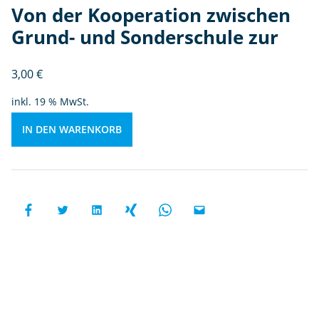
c
Von der Kooperation zwischen
h
Grund- und Sonderschule zur
e
n
3,00
€
G
r
inkl. 19 % MwSt.
u
n
IN DEN WARENKORB
d
-
u
n
d
S
o
n
d
e
r