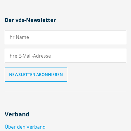
N
Der vds-Newsletter
a
m
E-
e
M
ai
l
Verband
Über den Verband