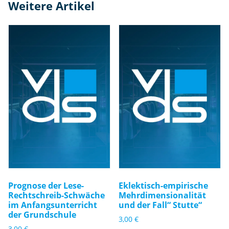
Weitere Artikel
s
c
h
ul
e
z
u
r
M
e
n
g
e
Prognose der Lese-
Eklektisch-empirische
Rechtschreib-Schwäche
Mehrdimensionalität
im Anfangsunterricht
und der Fall“ Stutte“
der Grundschule
3,00
€
3,00
€