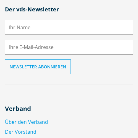
N
Der vds-Newsletter
a
m
E-
e
M
ai
l
Verband
Über den Verband
Der Vorstand