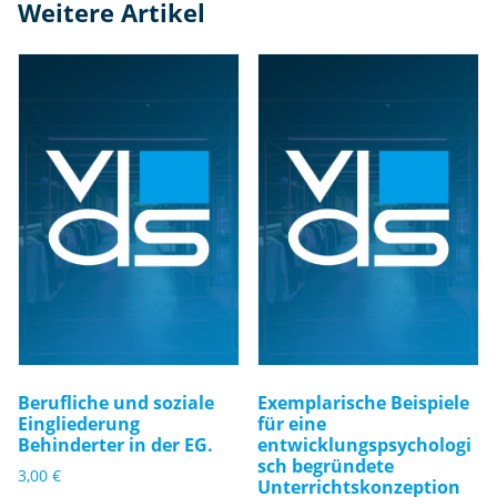
Weitere Artikel
g
e
Berufliche und soziale
Exemplarische Beispiele
Eingliederung
für eine
Behinderter in der EG.
entwicklungspsychologi
sch begründete
3,00
€
Unterrichtskonzeption