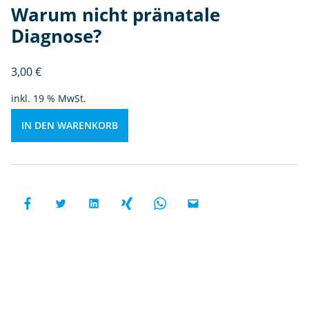
t
Warum nicht pränatale
p
Diagnose?
r
ä
3,00
€
n
at
inkl. 19 % MwSt.
al
e
IN DEN WARENKORB
D
ia
g
n
o
s
e
?
M
e
n