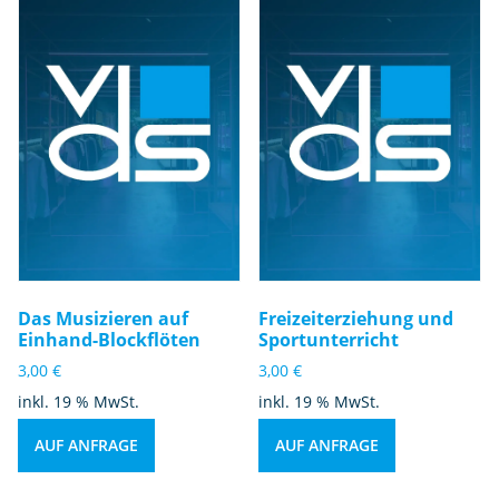
Das Musizieren auf
Freizeiterziehung und
Einhand-Blockflöten
Sportunterricht
3,00
€
3,00
€
inkl. 19 % MwSt.
inkl. 19 % MwSt.
AUF ANFRAGE
AUF ANFRAGE