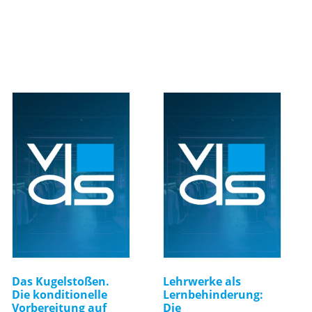
Das Kugelstoßen.
Lehrwerke als
Die konditionelle
Lernbehinderung:
Vorbereitung auf
Die