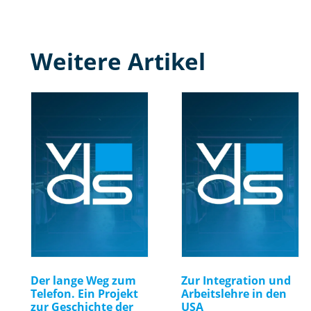
Weitere Artikel
Der lange Weg zum
Zur Integration und
Telefon. Ein Projekt
Arbeitslehre in den
zur Geschichte der
USA