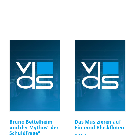
Bruno Bettelheim
Das Musizieren auf
und der Mythos“ der
Einhand-Blockflöten
Schuldfrage“