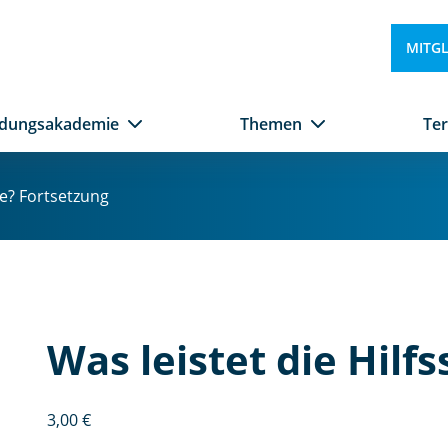
MITG
ldungsakademie
Themen
Te
le? Fortsetzung
Was leistet die Hilf
3,00
€