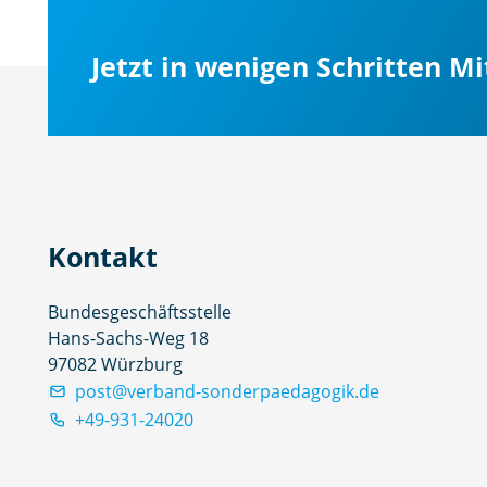
Jetzt in wenigen Schritten M
Kontakt
Bundesgeschäftsstelle
Hans-Sachs-Weg 18
97082 Würzburg
post@verband-sonderpaedagogik.de
+49-931-24020