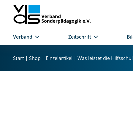
Verband
Zeitschrift
Bi
Z
u
Start
|
Shop
|
Einzelartikel
| Was leistet die Hilfsschu
m
I
n
h
a
l
t
s
p
r