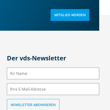
MITGLIED WERDEN
Der vds-Newsletter
N
a
m
E-
e
M
ai
l