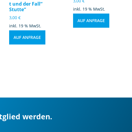
3,00
€
t und der Fall“
Stutte“
inkl. 19 % MwSt.
3,00
€
AUF ANFRAGE
inkl. 19 % MwSt.
AUF ANFRAGE
itglied werden.