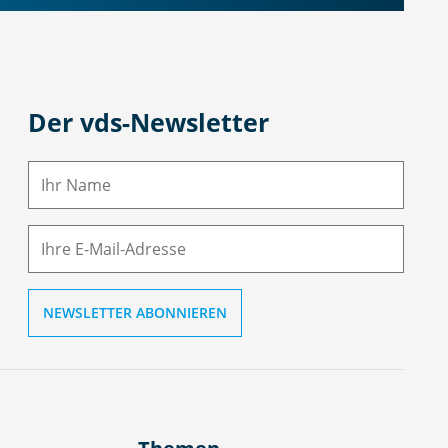
Der vds-Newsletter
N
a
m
E-
e
M
ai
l