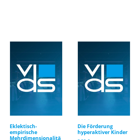
Eklektisch-
Die Förderung
empirische
hyperaktiver Kinder
Mehrdimensionalitä