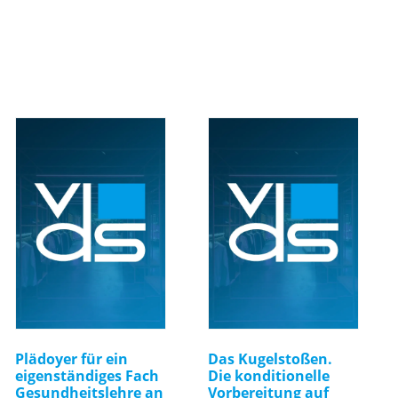
Plädoyer für ein
Das Kugelstoßen.
eigenständiges Fach
Die konditionelle
Gesundheitslehre an
Vorbereitung auf