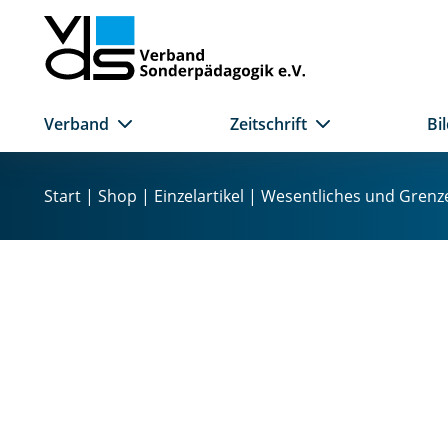
Verband
Zeitschrift
Bi
Z
u
Start
|
Shop
|
Einzelartikel
| Wesentliches und Grenz
m
I
n
h
a
l
t
s
p
r