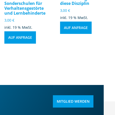
Sonderschulen für
diese Disziplin
Verhaltensgestörte
3,00
€
und Lernbehinderte
inkl. 19 % MwSt.
3,00
€
inkl. 19 % MwSt.
AUF ANFRAGE
AUF ANFRAGE
MITGLIED WERDEN