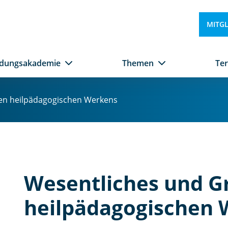
MITG
ldungsakademie
Themen
Te
en heilpädagogischen Werkens
Wesentliches und G
heilpädagogischen