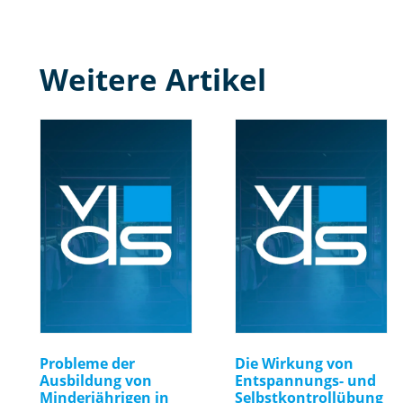
Weitere Artikel
Probleme der
Die Wirkung von
Ausbildung von
Entspannungs- und
Minderjährigen in
Selbstkontrollübung