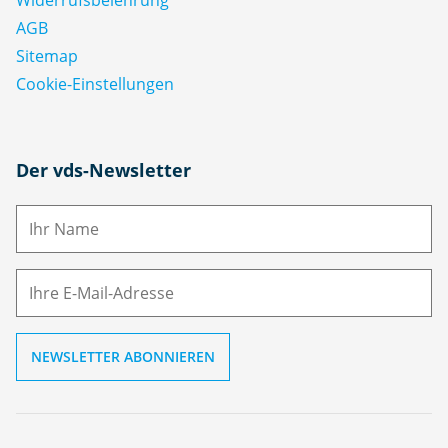
AGB
Sitemap
Cookie-Einstellungen
N
Der vds-Newsletter
a
m
E-
e
M
ai
l