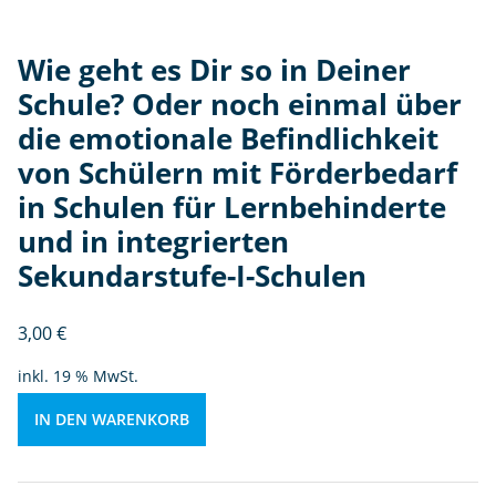
ic
h
k
Wie geht es Dir so in Deiner
ei
Schule? Oder noch einmal über
t
die emotionale Befindlichkeit
v
von Schülern mit Förderbedarf
o
n
in Schulen für Lernbehinderte
S
und in integrierten
c
Sekundarstufe-I-Schulen
h
ül
e
3,00
€
r
inkl. 19 % MwSt.
n
m
IN DEN WARENKORB
it
F
ö