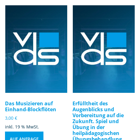
h
ul
e
n
M
e
n
g
e
Das Musizieren auf
Erfülltheit des
Einhand-Blockflöten
Augenblicks und
Vorbereitung auf die
3,00
€
Zukunft. Spiel und
inkl. 19 % MwSt.
Übung in der
heilpädagogischen
Übungsbehandlung
AUF ANFRAGE