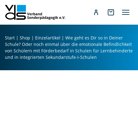
r
S
c
h
Z
ul
u
Start
|
Shop
|
Einzelartikel
| Wie geht es Dir so in Deiner
e
m
Schule? Oder noch einmal über die emotionale Befindlichkeit
?
I
von Schülern mit Förderbedarf in Schulen für Lernbehinderte
O
n
und in integrierten Sekundarstufe-I-Schulen
d
h
e
a
r
l
n
t
o
s
c
p
h
r
ei
i
n
n
m
g
al