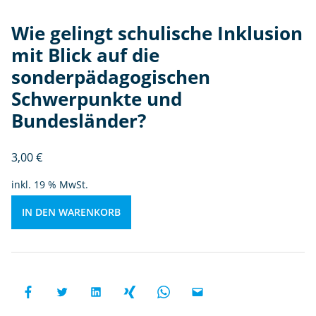
di
e
Wie gelingt schulische Inklusion
s
mit Blick auf die
o
sonderpädagogischen
n
d
Schwerpunkte und
e
Bundesländer?
r
p
3,00
€
ä
d
inkl. 19 % MwSt.
a
g
IN DEN WARENKORB
o
gi
s
c
h
e