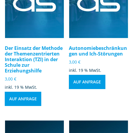
Der Einsatz der Methode
Autonomiebeschränkun
der Themenzentrierten
gen und Ich-Störungen
Interaktion (TZI) in der
3,00
€
Schule zur
Erziehungshilfe
inkl. 19 % MwSt.
3,00
€
AUF ANFRAGE
inkl. 19 % MwSt.
AUF ANFRAGE