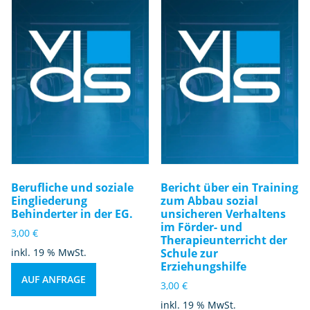
Berufliche und soziale
Bericht über ein Training
Eingliederung
zum Abbau sozial
Behinderter in der EG.
unsicheren Verhaltens
im Förder- und
3,00
€
Therapieunterricht der
inkl. 19 % MwSt.
Schule zur
Erziehungshilfe
AUF ANFRAGE
3,00
€
inkl. 19 % MwSt.