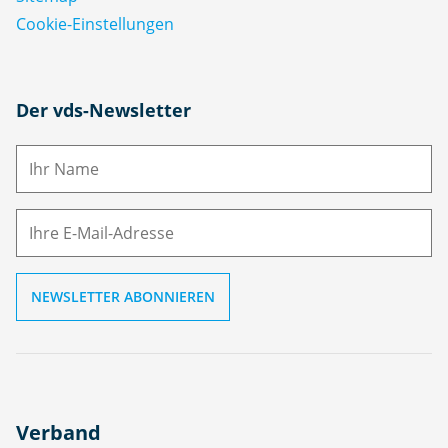
Cookie-Einstellungen
N
Der vds-Newsletter
a
m
E-
e
M
ai
l
Verband